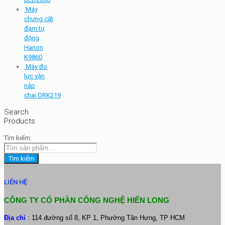
Máy
chưng cất
đạm tự
động
Hanon
K9860
Máy đo
lực vặn
nắp
chai DRK219
Search
Products
Tìm kiếm:
Tìm kiếm
LIÊN HỆ
CÔNG TY CỔ PHẦN CÔNG NGHỆ HIỂN LONG
Địa chỉ
: 114 đường số 8, KP 1, Phường Tân Hưng, TP HCM