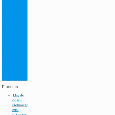
ngành
dược
Thiết bị
ngành
môi
trường
Thiết bị
ngành
sơn - mực
in
Thiết bị
so màu
Thiết bị thí
nghiệm
cơ bản
TQC
SHEEN
Products
Máy đo
độ ẩm
Protimeter
mini
BLD2000