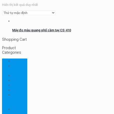
Hiển thị kết quả duy nhất
Máy đo màu quang phổ cầm tay CS-410
Shopping Cart
Product
Categories
CHN
Chưa
phân loại
Ellab
Protimeter
Rhopoint
RION
Thiết bị
ngành
bao bì
Thiết bị