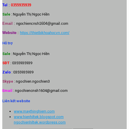
Tel
:
0355935939
Sale
: Nguyễn Thị Ngọc Hiền
Email
:
ngochiencnsh1604@gmail.com
Website
:
https://thietbikhoahocvn.com/
Hỗ trợ
Sale
: Nguyễn Thị Ngọc Hiền
SĐT
: 0355935939
Zalo
: 0355935939
Skype
: ngochien.ngochien3
Email
: ngochiencnsh1604@gmail.com
Liên kết website
www.maythinghiem.com
www.hienhiltek.blogspot.com
ngochienhiltek.wordpress.com