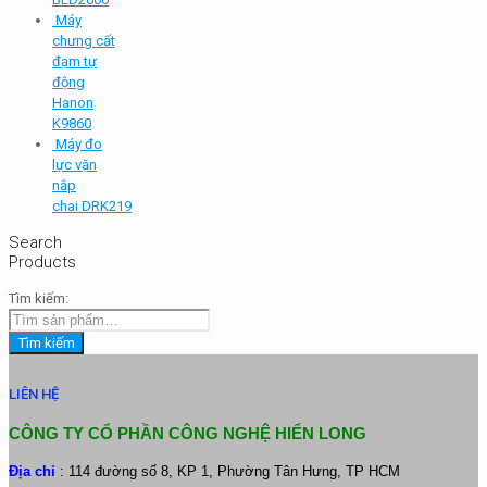
Máy
chưng cất
đạm tự
động
Hanon
K9860
Máy đo
lực vặn
nắp
chai DRK219
Search
Products
Tìm kiếm:
Tìm kiếm
LIÊN HỆ
CÔNG TY CỔ PHẦN CÔNG NGHỆ HIỂN LONG
Địa chỉ
: 114 đường số 8, KP 1, Phường Tân Hưng, TP HCM