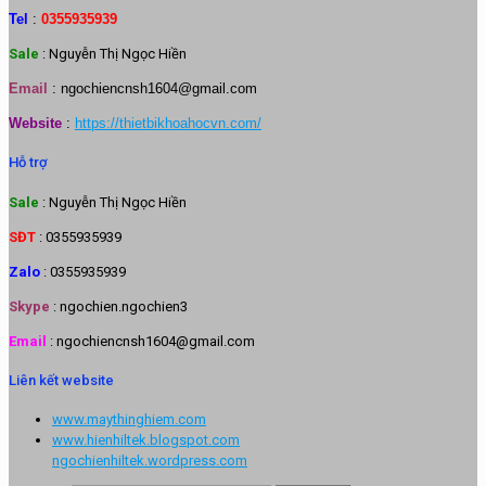
Tel
:
0355935939
Sale
: Nguyễn Thị Ngọc Hiền
Email
:
ngochiencnsh1604@gmail.com
Website
:
https://thietbikhoahocvn.com/
Hỗ trợ
Sale
: Nguyễn Thị Ngọc Hiền
SĐT
: 0355935939
Zalo
: 0355935939
Skype
: ngochien.ngochien3
Email
: ngochiencnsh1604@gmail.com
Liên kết website
www.maythinghiem.com
www.hienhiltek.blogspot.com
ngochienhiltek.wordpress.com