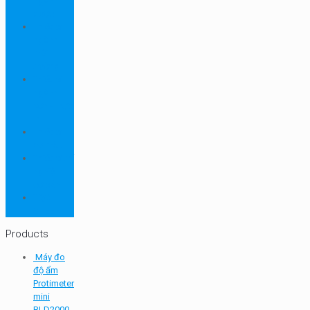
ngành
dược
Thiết bị
ngành
môi
trường
Thiết bị
ngành
sơn - mực
in
Thiết bị
so màu
Thiết bị thí
nghiệm
cơ bản
TQC
SHEEN
Products
Máy đo
độ ẩm
Protimeter
mini
BLD2000