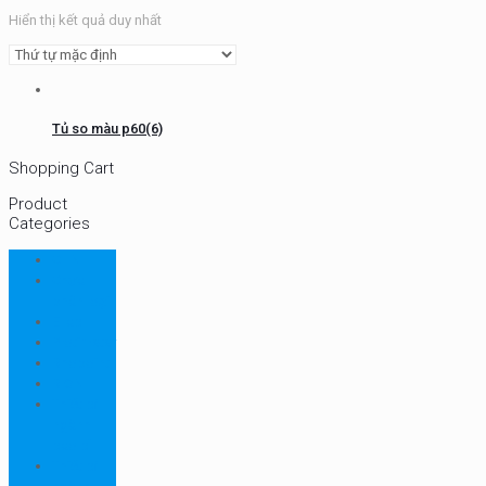
Hiển thị kết quả duy nhất
Tủ so màu p60(6)
Shopping Cart
Product
Categories
CHN
Chưa
phân loại
Ellab
Protimeter
Rhopoint
RION
Thiết bị
ngành
bao bì
Thiết bị