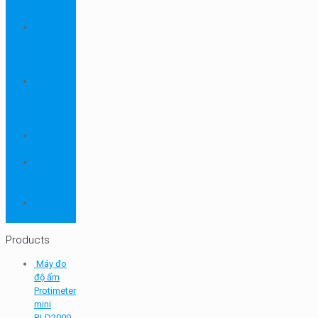
ngành
dược
Thiết bị
ngành
môi
trường
Thiết bị
ngành
sơn - mực
in
Thiết bị
so màu
Thiết bị thí
nghiệm
cơ bản
TQC
SHEEN
Products
Máy đo
độ ẩm
Protimeter
mini
BLD2000