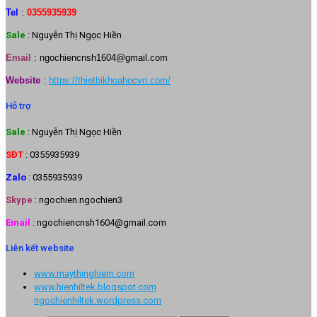
Tel
:
0355935939
Sale
: Nguyễn Thị Ngọc Hiền
Email
:
ngochiencnsh1604@gmail.com
Website
:
https://thietbikhoahocvn.com/
Hỗ trợ
Sale
: Nguyễn Thị Ngọc Hiền
SĐT
: 0355935939
Zalo
: 0355935939
Skype
: ngochien.ngochien3
Email
: ngochiencnsh1604@gmail.com
Liên kết website
www.maythinghiem.com
www.hienhiltek.blogspot.com
ngochienhiltek.wordpress.com