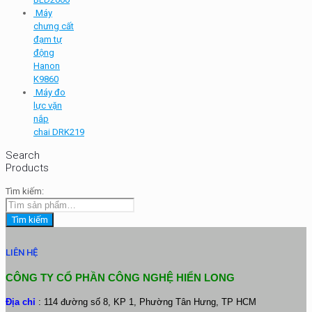
Máy
chưng cất
đạm tự
động
Hanon
K9860
Máy đo
lực vặn
nắp
chai DRK219
Search
Products
Tìm kiếm:
Tìm kiếm
LIÊN HỆ
CÔNG TY CỔ PHẦN CÔNG NGHỆ HIỂN LONG
Địa chỉ
: 114 đường số 8, KP 1, Phường Tân Hưng, TP HCM