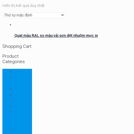
Hiển thị kết quả duy nhất
Quạt màu RAL so màu vải sơn dệt nhuộm mực in
Shopping Cart
Product
Categories
CHN
Chưa
phân loại
Ellab
Protimeter
Rhopoint
RION
Thiết bị
ngành
bao bì
Thiết bị