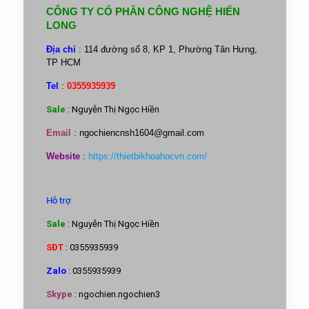
CÔNG TY CỔ PHẦN CÔNG NGHỆ HIỂN
LONG
Địa chỉ
: 114 đường số 8, KP 1, Phường Tân Hưng,
TP HCM
Tel
:
0355935939
Sale
: Nguyễn Thị Ngọc Hiền
Email
:
ngochiencnsh1604@gmail.com
Website
:
https://thietbikhoahocvn.com/
Hỗ trợ
Sale
: Nguyễn Thị Ngọc Hiền
SĐT
: 0355935939
Zalo
: 0355935939
Skype
: ngochien.ngochien3