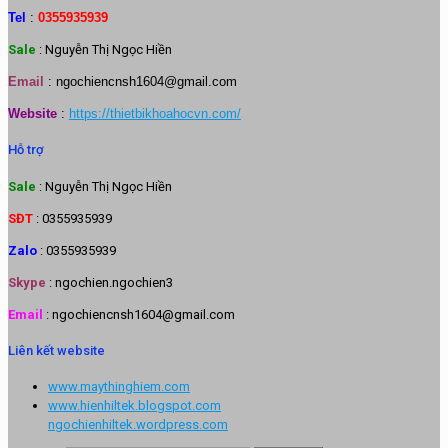
Tel
:
0355935939
Sale
: Nguyễn Thị Ngọc Hiền
Email
:
ngochiencnsh1604@gmail.com
Website
:
https://thietbikhoahocvn.com/
Hỗ trợ
Sale
: Nguyễn Thị Ngọc Hiền
SĐT
: 0355935939
Zalo
: 0355935939
Skype
: ngochien.ngochien3
Email
: ngochiencnsh1604@gmail.com
Liên kết website
www.maythinghiem.com
www.hienhiltek.blogspot.com
ngochienhiltek.wordpress.com