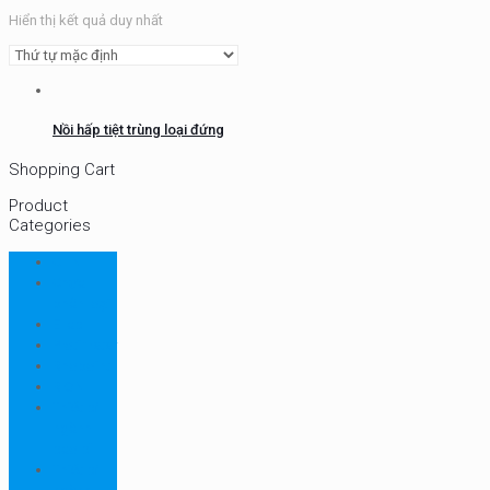
Hiển thị kết quả duy nhất
Nồi hấp tiệt trùng loại đứng
Shopping Cart
Product
Categories
CHN
Chưa
phân loại
Ellab
Protimeter
Rhopoint
RION
Thiết bị
ngành
bao bì
Thiết bị