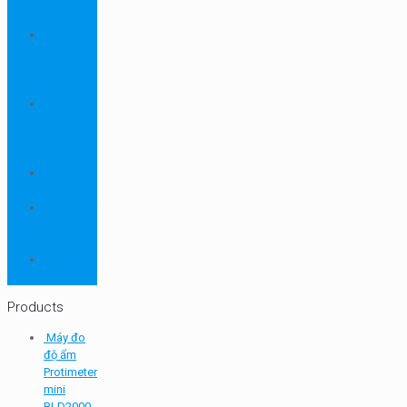
ngành
dược
Thiết bị
ngành
môi
trường
Thiết bị
ngành
sơn - mực
in
Thiết bị
so màu
Thiết bị thí
nghiệm
cơ bản
TQC
SHEEN
Products
Máy đo
độ ẩm
Protimeter
mini
BLD2000