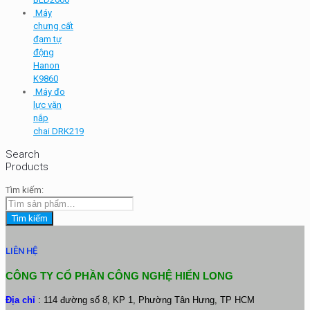
Máy
chưng cất
đạm tự
động
Hanon
K9860
Máy đo
lực vặn
nắp
chai DRK219
Search
Products
Tìm kiếm:
Tìm kiếm
LIÊN HỆ
CÔNG TY CỔ PHẦN CÔNG NGHỆ HIỂN LONG
Địa chỉ
: 114 đường số 8, KP 1, Phường Tân Hưng, TP HCM