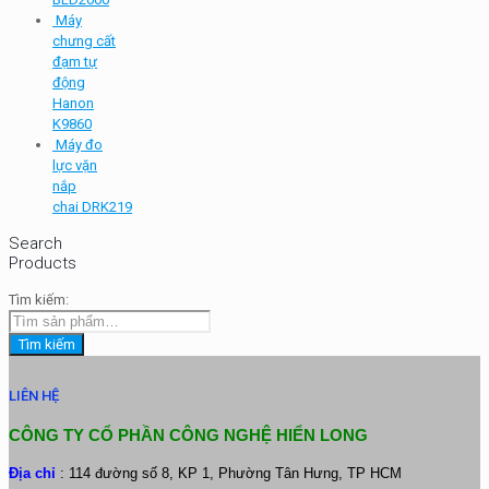
Máy
chưng cất
đạm tự
động
Hanon
K9860
Máy đo
lực vặn
nắp
chai DRK219
Search
Products
Tìm kiếm:
Tìm kiếm
LIÊN HỆ
CÔNG TY CỔ PHẦN CÔNG NGHỆ HIỂN LONG
Địa chỉ
: 114 đường số 8, KP 1, Phường Tân Hưng, TP HCM