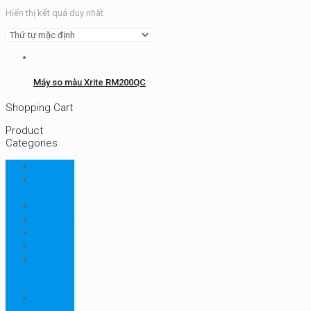
Hiển thị kết quả duy nhất
Máy so màu Xrite RM200QC
Shopping Cart
Product
Categories
CHN
Chưa
phân loại
Ellab
Protimeter
Rhopoint
RION
Thiết bị
ngành
bao bì
Thiết bị