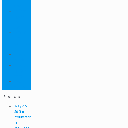
ngành
dược
Thiết bị
ngành
môi
trường
Thiết bị
ngành
sơn - mực
in
Thiết bị
so màu
Thiết bị thí
nghiệm
cơ bản
TQC
SHEEN
Products
Máy đo
độ ẩm
Protimeter
mini
BLD2000