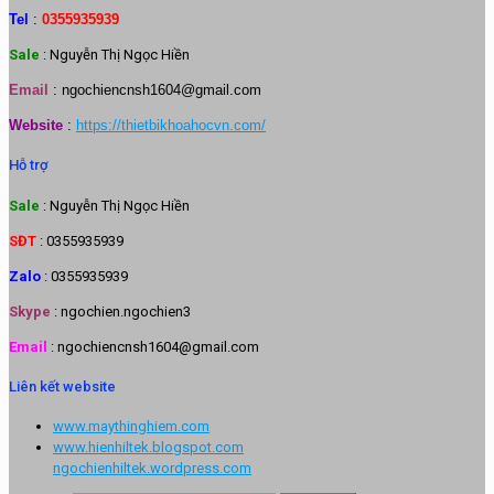
Tel
:
0355935939
Sale
: Nguyễn Thị Ngọc Hiền
Email
:
ngochiencnsh1604@gmail.com
Website
:
https://thietbikhoahocvn.com/
Hỗ trợ
Sale
: Nguyễn Thị Ngọc Hiền
SĐT
: 0355935939
Zalo
: 0355935939
Skype
: ngochien.ngochien3
Email
: ngochiencnsh1604@gmail.com
Liên kết website
www.maythinghiem.com
www.hienhiltek.blogspot.com
ngochienhiltek.wordpress.com