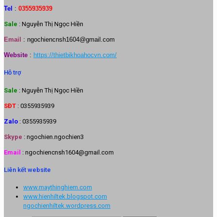
Tel
:
0355935939
Sale
: Nguyễn Thị Ngọc Hiền
Email
:
ngochiencnsh1604@gmail.com
Website
:
https://thietbikhoahocvn.com/
Hỗ trợ
Sale
: Nguyễn Thị Ngọc Hiền
SĐT
: 0355935939
Zalo
: 0355935939
Skype
: ngochien.ngochien3
Email
: ngochiencnsh1604@gmail.com
Liên kết website
www.maythinghiem.com
www.hienhiltek.blogspot.com
ngochienhiltek.wordpress.com