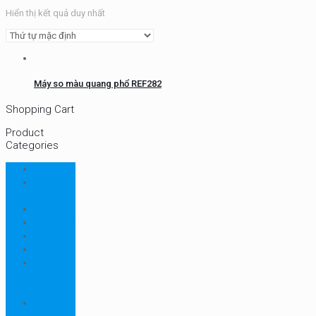
Hiển thị kết quả duy nhất
Máy so màu quang phổ REF282
Shopping Cart
Product
Categories
CHN
Chưa
phân loại
Ellab
Protimeter
Rhopoint
RION
Thiết bị
ngành
bao bì
Thiết bị