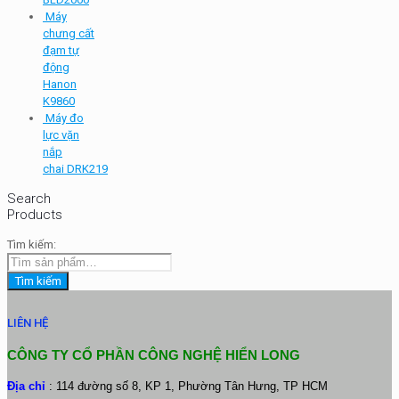
Máy
chưng cất
đạm tự
động
Hanon
K9860
Máy đo
lực vặn
nắp
chai DRK219
Search
Products
Tìm kiếm:
Tìm kiếm
LIÊN HỆ
CÔNG TY CỔ PHẦN CÔNG NGHỆ HIỂN LONG
Địa chỉ
: 114 đường số 8, KP 1, Phường Tân Hưng, TP HCM