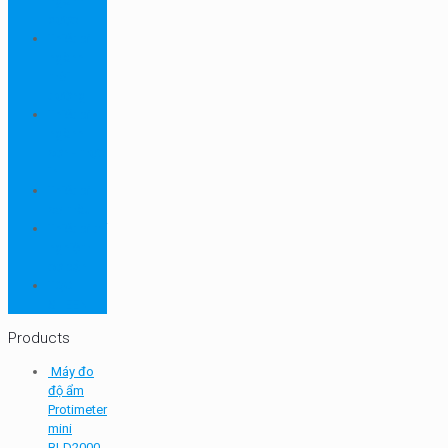
ngành
dược
Thiết bị
ngành
môi
trường
Thiết bị
ngành
sơn - mực
in
Thiết bị
so màu
Thiết bị thí
nghiệm
cơ bản
TQC
SHEEN
Products
Máy đo
độ ẩm
Protimeter
mini
BLD2000