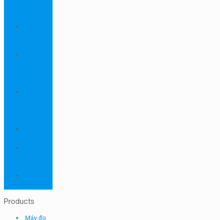
ngành
bao bì
Thiết bị
ngành
dược
Thiết bị
ngành
môi
trường
Thiết bị
ngành
sơn - mực
in
Thiết bị
so màu
Thiết bị thí
nghiệm
cơ bản
TQC
SHEEN
Products
Máy đo