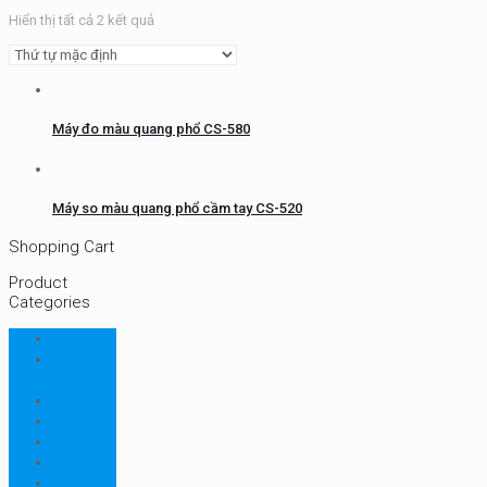
Hiển thị tất cả 2 kết quả
Máy đo màu quang phổ CS-580
Máy so màu quang phổ cầm tay CS-520
Shopping Cart
Product
Categories
CHN
Chưa
phân loại
Ellab
Protimeter
Rhopoint
RION
Thiết bị