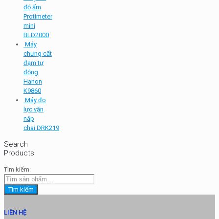
độ ẩm
Protimeter
mini
BLD2000
Máy
chưng cất
đạm tự
động
Hanon
K9860
Máy đo
lực vặn
nắp
chai DRK219
Search
Products
Tìm kiếm:
Tìm kiếm
LIÊN HỆ