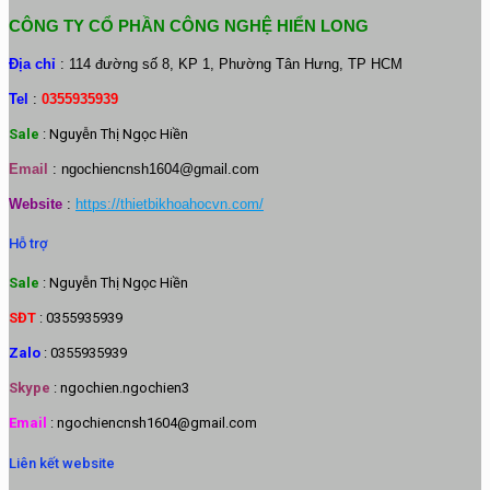
CÔNG TY CỔ PHẦN CÔNG NGHỆ HIỂN LONG
Địa chỉ
: 114 đường số 8, KP 1, Phường Tân Hưng, TP HCM
Tel
:
0355935939
Sale
: Nguyễn Thị Ngọc Hiền
Email
:
ngochiencnsh1604@gmail.com
Website
:
https://thietbikhoahocvn.com/
Hỗ trợ
Sale
: Nguyễn Thị Ngọc Hiền
SĐT
: 0355935939
Zalo
: 0355935939
Skype
: ngochien.ngochien3
Email
: ngochiencnsh1604@gmail.com
Liên kết website