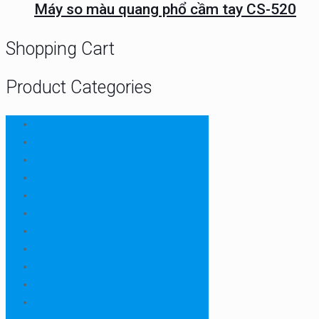
Máy so màu quang phổ cầm tay CS-520
Shopping Cart
Product Categories
CHN
Chưa phân loại
Ellab
Protimeter
Rhopoint
RION
Thiết bị ngành bao bì
Thiết bị ngành dược
Thiết bị ngành môi trường
Thiết bị ngành sơn - mực in
Thiết bị so màu