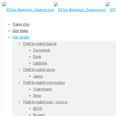
Trang chủ
Giới thiệu
Sản phẩm
Thiết bị ngành bao bì
Cometech
Drick
Labthink
Thiết bị ngành dược
Jasco
Thiết bị ngành môi trường
Yuanchang
Sera
Thiết bị ngành sơn – mực in
BEVS
Biuged