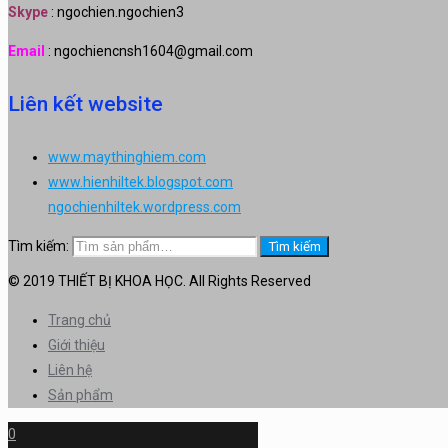
Skype
: ngochien.ngochien3
Email
: ngochiencnsh1604@gmail.com
Liên kết website
www.maythinghiem.com
www.hienhiltek.blogspot.com
ngochienhiltek.wordpress.com
Tìm kiếm:
Tìm kiếm
© 2019 THIẾT BỊ KHOA HỌC. All Rights Reserved
Trang chủ
Giới thiệu
Liên hệ
Sản phẩm
0