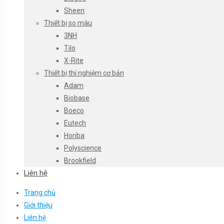
Sheen
Thiết bị so màu
3NH
Tilo
X-Rite
Thiết bị thí nghiệm cơ bản
Adam
Biobase
Boeco
Eutech
Horiba
Polyscience
Brookfield
Liên hệ
Trang chủ
Giới thiệu
Liên hệ