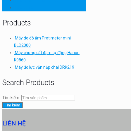
Thiết bị thí nghiệm cơ bản
TQC SHEEN
Products
Máy đo độ ẩm Protimeter mini
BLD2000
Máy chưng cất đạm tự động Hanon
K9860
Máy đo lực vặn nắp chai DRK219
Search Products
Tìm kiếm:
Tìm kiếm
LIÊN HỆ