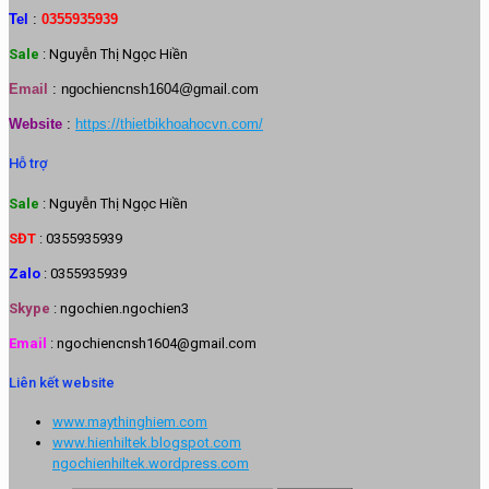
Tel
:
0355935939
Sale
: Nguyễn Thị Ngọc Hiền
Email
:
ngochiencnsh1604@gmail.com
Website
:
https://thietbikhoahocvn.com/
Hỗ trợ
Sale
: Nguyễn Thị Ngọc Hiền
SĐT
: 0355935939
Zalo
: 0355935939
Skype
: ngochien.ngochien3
Email
: ngochiencnsh1604@gmail.com
Liên kết website
www.maythinghiem.com
www.hienhiltek.blogspot.com
ngochienhiltek.wordpress.com