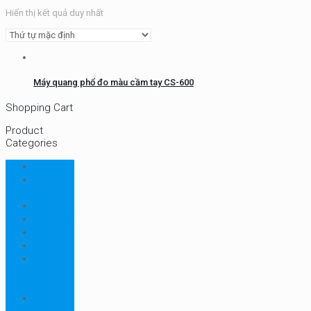
Hiển thị kết quả duy nhất
Máy quang phổ đo màu cầm tay CS-600
Shopping Cart
Product
Categories
CHN
Chưa
phân loại
Ellab
Protimeter
Rhopoint
RION
Thiết bị
ngành
bao bì
Thiết bị