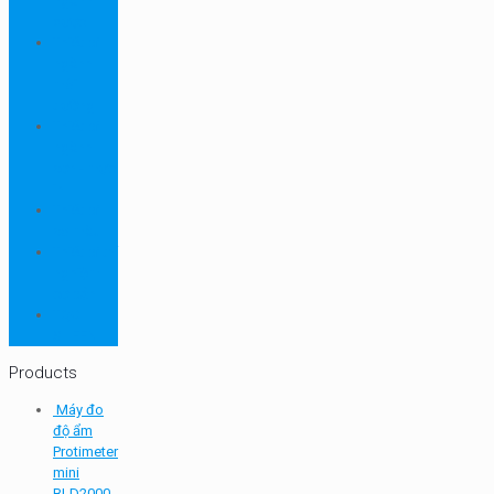
ngành
dược
Thiết bị
ngành
môi
trường
Thiết bị
ngành
sơn - mực
in
Thiết bị
so màu
Thiết bị thí
nghiệm
cơ bản
TQC
SHEEN
Products
Máy đo
độ ẩm
Protimeter
mini
BLD2000