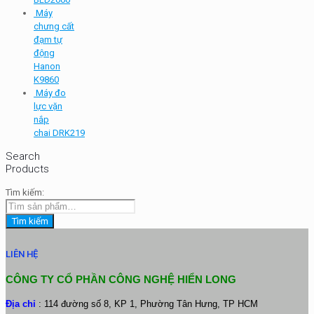
Máy
chưng cất
đạm tự
động
Hanon
K9860
Máy đo
lực vặn
nắp
chai DRK219
Search
Products
Tìm kiếm:
Tìm kiếm
LIÊN HỆ
CÔNG TY CỔ PHẦN CÔNG NGHỆ HIỂN LONG
Địa chỉ
: 114 đường số 8, KP 1, Phường Tân Hưng, TP HCM