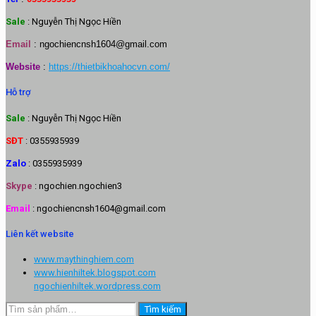
Sale
: Nguyễn Thị Ngọc Hiền
Email
:
ngochiencnsh1604@gmail.com
Website
:
https://thietbikhoahocvn.com/
Hỗ trợ
Sale
: Nguyễn Thị Ngọc Hiền
SĐT
: 0355935939
Zalo
: 0355935939
Skype
: ngochien.ngochien3
Email
: ngochiencnsh1604@gmail.com
Liên kết website
www.maythinghiem.com
www.hienhiltek.blogspot.com
ngochienhiltek.wordpress.com
Tìm
Tìm kiếm