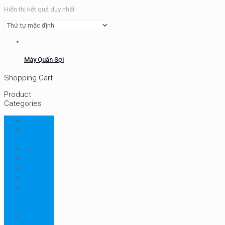
Hiển thị kết quả duy nhất
Máy Quấn Sợi
Shopping Cart
Product
Categories
CHN
Chưa
phân loại
Ellab
Protimeter
Rhopoint
RION
Thiết bị
ngành
bao bì
Thiết bị