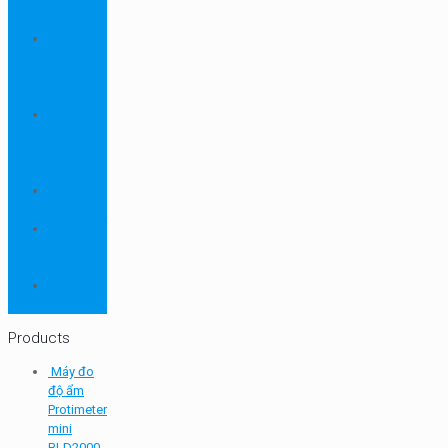
ngành
dược
Thiết bị
ngành
môi
trường
Thiết bị
ngành
sơn - mực
in
Thiết bị
so màu
Thiết bị thí
nghiệm
cơ bản
TQC
SHEEN
Products
Máy đo
độ ẩm
Protimeter
mini
BLD2000