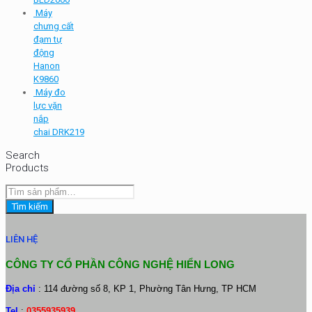
Máy
chưng cất
đạm tự
động
Hanon
K9860
Máy đo
lực vặn
nắp
chai DRK219
Search
Products
Tìm
kiếm:
Tìm kiếm
LIÊN HỆ
CÔNG TY CỔ PHẦN CÔNG NGHỆ HIỂN LONG
Địa chỉ
: 114 đường số 8, KP 1, Phường Tân Hưng, TP HCM
Tel
:
0355935939