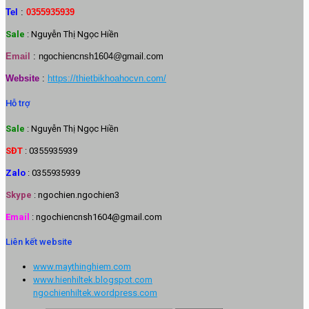
Tel
:
0355935939
Sale
: Nguyễn Thị Ngọc Hiền
Email
:
ngochiencnsh1604@gmail.com
Website
:
https://thietbikhoahocvn.com/
Hỗ trợ
Sale
: Nguyễn Thị Ngọc Hiền
SĐT
: 0355935939
Zalo
: 0355935939
Skype
: ngochien.ngochien3
Email
: ngochiencnsh1604@gmail.com
Liên kết website
www.maythinghiem.com
www.hienhiltek.blogspot.com
ngochienhiltek.wordpress.com