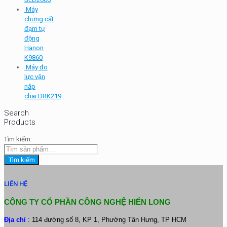
Máy
chưng cất
đạm tự
động
Hanon
K9860
Máy đo
lực vặn
nắp
chai DRK219
Search
Products
Tìm kiếm:
Tìm kiếm
LIÊN HỆ
CÔNG TY CỔ PHẦN CÔNG NGHỆ HIỂN LONG
Địa chỉ
: 114 đường số 8, KP 1, Phường Tân Hưng, TP HCM