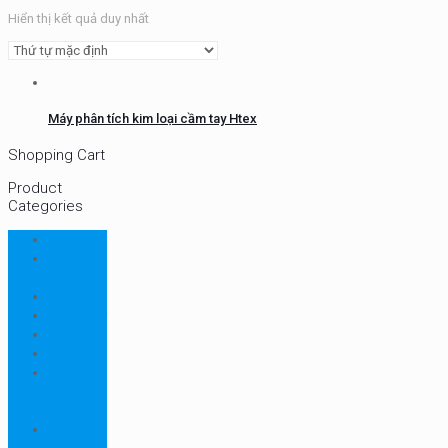
Hiển thị kết quả duy nhất
Máy phân tích kim loại cầm tay Htex
Shopping Cart
Product
Categories
CHN
Chưa
phân loại
Ellab
Protimeter
Rhopoint
RION
Thiết bị
ngành
bao bì
Thiết bị