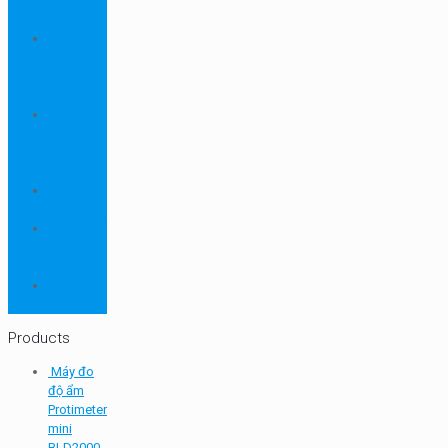
ngành
dược
Thiết bị
ngành
môi
trường
Thiết bị
ngành
sơn - mực
in
Thiết bị
so màu
Thiết bị thí
nghiệm
cơ bản
TQC
SHEEN
Products
Máy đo
độ ẩm
Protimeter
mini
BLD2000