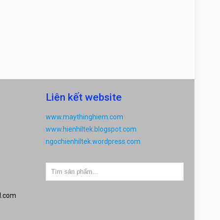
Liên kết website
www.maythinghiem.com
www.hienhiltek.blogspot.com
ngochienhiltek.wordpress.com
l.com