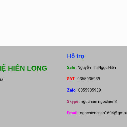
Hỗ trợ
Ệ HIỂN LONG
Sale
: Nguyễn Thị Ngọc Hiền
SĐT
: 0355935939
CM
Zalo
: 0355935939
Skype
: ngochien.ngochien3
Email
: ngochiencnsh1604@gmai