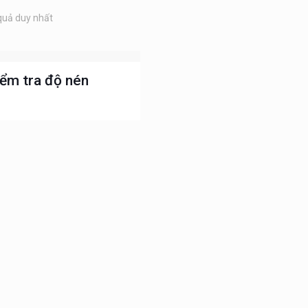
 quả duy nhất
ểm tra độ nén