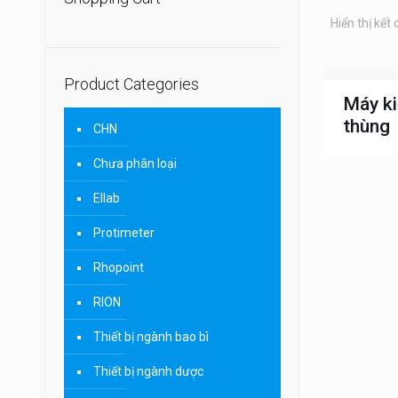
Hiển thị kết
Product Categories
Máy ki
thùng
CHN
Chưa phân loại
Ellab
Protimeter
Rhopoint
RION
Thiết bị ngành bao bì
Thiết bị ngành dược