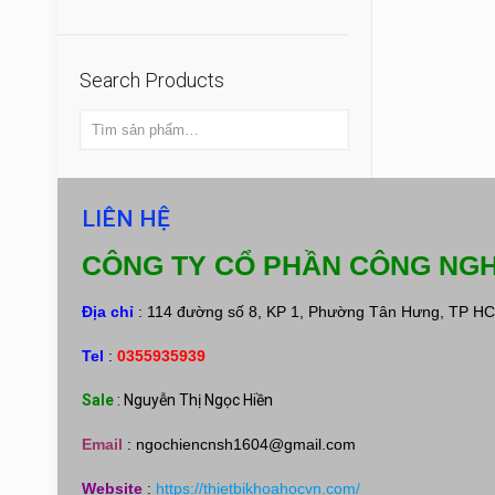
Search Products
LIÊN HỆ
CÔNG TY CỔ PHẦN CÔNG NGH
Địa chỉ
: 114 đường số 8, KP 1, Phường Tân Hưng, TP H
Tel
:
0355935939
Sale
: Nguyễn Thị Ngọc Hiền
Email
:
ngochiencnsh1604@gmail.com
Website
:
https://thietbikhoahocvn.com/