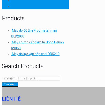
Thiết bị thí nghiệm cơ bản
TQC SHEEN
Products
Máy đo độ ẩm Protimeter mini
BLD2000
Máy chưng cất đạm tự động Hanon
K9860
Máy đo lực vặn nắp chai DRK219
Search Products
Tìm kiếm:
Tìm kiếm
LIÊN HỆ