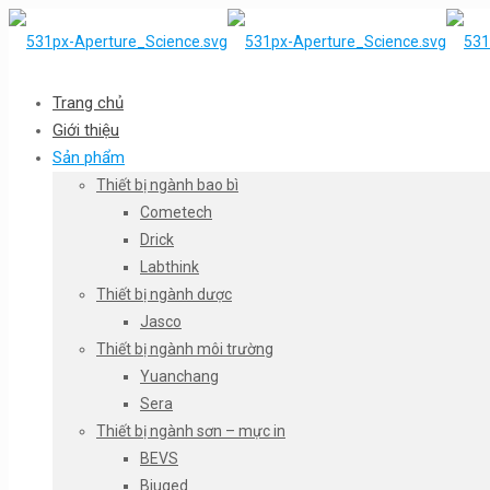
Trang chủ
Giới thiệu
Sản phẩm
Thiết bị ngành bao bì
Cometech
Drick
Labthink
Thiết bị ngành dược
Jasco
Thiết bị ngành môi trường
Yuanchang
Sera
Thiết bị ngành sơn – mực in
BEVS
Biuged