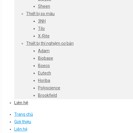
Sheen
Thiết bị so màu
3NH
Tilo
X-Rite
Thiết bị thí nghiệm cơ bản
Adam
Biobase
Boeco
Eutech
Horiba
Polyscience
Brookfield
Liên hệ
Trang chủ
Giới thiệu
Liên hệ