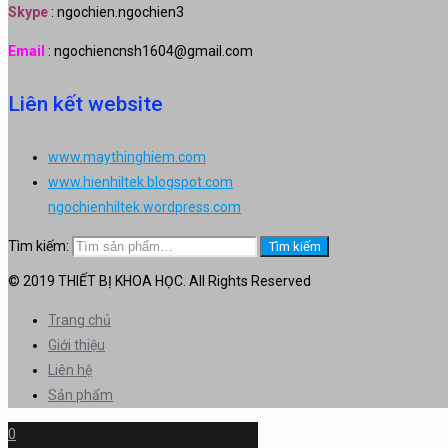
Skype
: ngochien.ngochien3
Email
: ngochiencnsh1604@gmail.com
Liên kết website
www.maythinghiem.com
www.hienhiltek.blogspot.com
ngochienhiltek.wordpress.com
Tìm kiếm:
Tìm kiếm
© 2019 THIẾT BỊ KHOA HỌC. All Rights Reserved
Trang chủ
Giới thiệu
Liên hệ
Sản phẩm
0