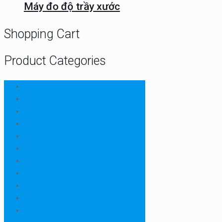
Máy đo độ trầy xước
Shopping Cart
Product Categories
CHN
Chưa phân loại
Ellab
Protimeter
Rhopoint
RION
Thiết bị ngành bao bì
Thiết bị ngành dược
Thiết bị ngành môi trường
Thiết bị ngành sơn - mực in
Thiết bị so màu