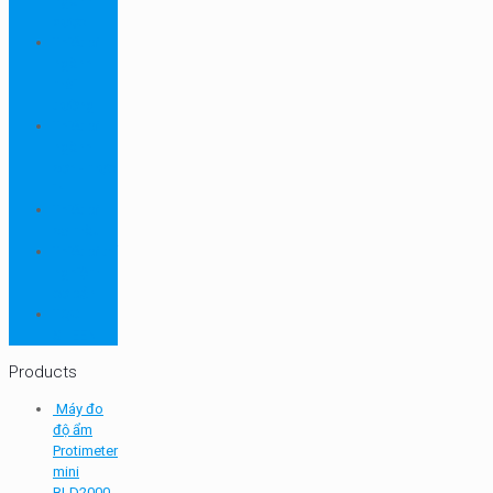
ngành
dược
Thiết bị
ngành
môi
trường
Thiết bị
ngành
sơn - mực
in
Thiết bị
so màu
Thiết bị thí
nghiệm
cơ bản
TQC
SHEEN
Products
Máy đo
độ ẩm
Protimeter
mini
BLD2000