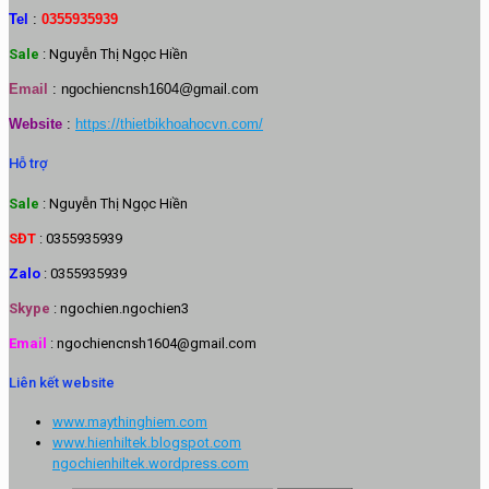
Tel
:
0355935939
Sale
: Nguyễn Thị Ngọc Hiền
Email
:
ngochiencnsh1604@gmail.com
Website
:
https://thietbikhoahocvn.com/
Hỗ trợ
Sale
: Nguyễn Thị Ngọc Hiền
SĐT
: 0355935939
Zalo
: 0355935939
Skype
: ngochien.ngochien3
Email
: ngochiencnsh1604@gmail.com
Liên kết website
www.maythinghiem.com
www.hienhiltek.blogspot.com
ngochienhiltek.wordpress.com