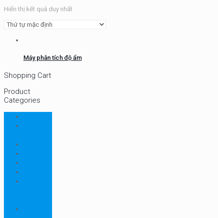
Hiển thị kết quả duy nhất
Máy phân tích độ ẩm
Shopping Cart
Product
Categories
CHN
Chưa
phân loại
Ellab
Protimeter
Rhopoint
RION
Thiết bị
ngành
bao bì
Thiết bị