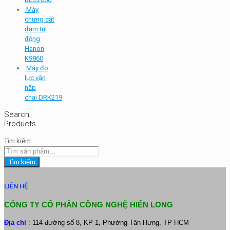
Máy
chưng cất
đạm tự
động
Hanon
K9860
Máy đo
lực vặn
nắp
chai DRK219
Search
Products
Tìm kiếm:
Tìm kiếm
LIÊN HỆ
CÔNG TY CỔ PHẦN CÔNG NGHỆ HIỂN LONG
Địa chỉ
: 114 đường số 8, KP 1, Phường Tân Hưng, TP HCM