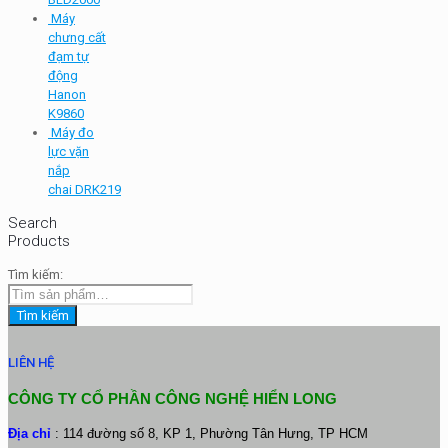
Máy
chưng cất
đạm tự
động
Hanon
K9860
Máy đo
lực vặn
nắp
chai DRK219
Search
Products
Tìm kiếm:
Tìm kiếm
LIÊN HỆ
CÔNG TY CỔ PHẦN CÔNG NGHỆ HIỂN LONG
Địa chỉ
: 114 đường số 8, KP 1, Phường Tân Hưng, TP HCM