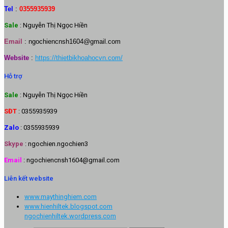
Tel
:
0355935939
Sale
: Nguyễn Thị Ngọc Hiền
Email
:
ngochiencnsh1604@gmail.com
Website
:
https://thietbikhoahocvn.com/
Hỗ trợ
Sale
: Nguyễn Thị Ngọc Hiền
SĐT
: 0355935939
Zalo
: 0355935939
Skype
: ngochien.ngochien3
Email
: ngochiencnsh1604@gmail.com
Liên kết website
www.maythinghiem.com
www.hienhiltek.blogspot.com
ngochienhiltek.wordpress.com