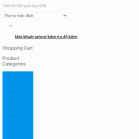
Hiển thị kết quả duy nhất
Máy khuấy jartest kiềm tra độ kiềm
Shopping Cart
Product
Categories
CHN
Chưa
phân loại
Ellab
Protimeter
Rhopoint
RION
Thiết bị
ngành
bao bì
Thiết bị