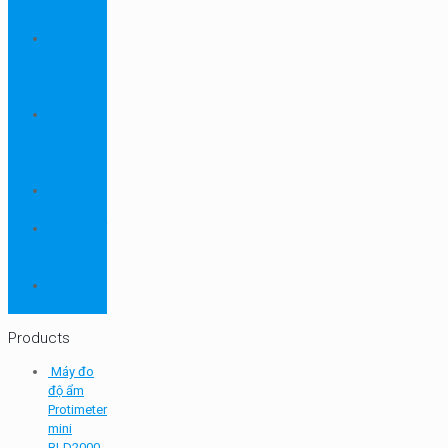
ngành
dược
Thiết bị
ngành
môi
trường
Thiết bị
ngành
sơn - mực
in
Thiết bị
so màu
Thiết bị thí
nghiệm
cơ bản
TQC
SHEEN
Products
Máy đo
độ ẩm
Protimeter
mini
BLD2000