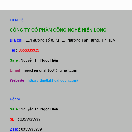
LIÊN HỆ
CÔNG TY CỔ PHẦN CÔNG NGHỆ HIỂN LONG
Địa chỉ
: 114 đường số 8, KP 1, Phường Tân Hưng, TP HCM
Tel
:
0355935939
Sale
: Nguyễn Thị Ngọc Hiền
Email
:
ngochiencnsh1604@gmail.com
Website
:
https://thietbikhoahocvn.com/
Hỗ trợ
Sale
: Nguyễn Thị Ngọc Hiền
SĐT
: 0355935939
Zalo
: 0355935939