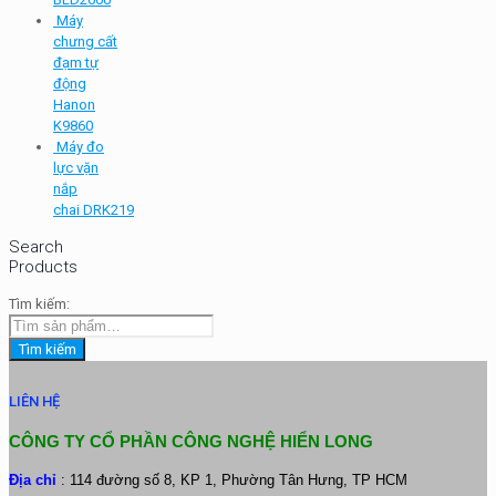
Máy
chưng cất
đạm tự
động
Hanon
K9860
Máy đo
lực vặn
nắp
chai DRK219
Search
Products
Tìm kiếm:
Tìm kiếm
LIÊN HỆ
CÔNG TY CỔ PHẦN CÔNG NGHỆ HIỂN LONG
Địa chỉ
: 114 đường số 8, KP 1, Phường Tân Hưng, TP HCM