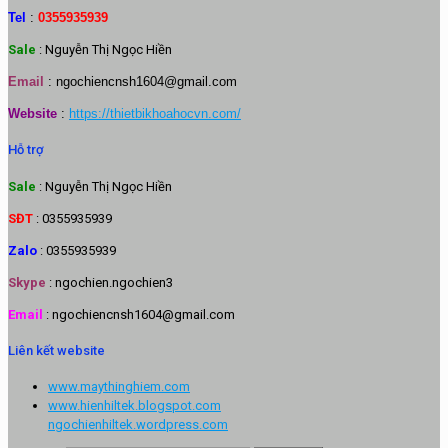
Tel
:
0355935939
Sale
: Nguyễn Thị Ngọc Hiền
Email
:
ngochiencnsh1604@gmail.com
Website
:
https://thietbikhoahocvn.com/
Hỗ trợ
Sale
: Nguyễn Thị Ngọc Hiền
SĐT
: 0355935939
Zalo
: 0355935939
Skype
: ngochien.ngochien3
Email
: ngochiencnsh1604@gmail.com
Liên kết website
www.maythinghiem.com
www.hienhiltek.blogspot.com
ngochienhiltek.wordpress.com