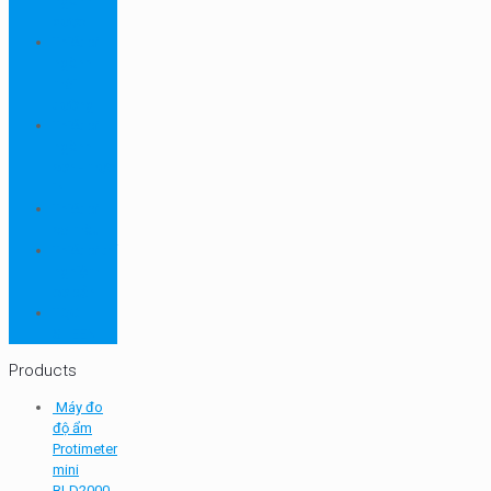
ngành
dược
Thiết bị
ngành
môi
trường
Thiết bị
ngành
sơn - mực
in
Thiết bị
so màu
Thiết bị thí
nghiệm
cơ bản
TQC
SHEEN
Products
Máy đo
độ ẩm
Protimeter
mini
BLD2000