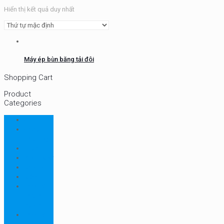
Hiển thị kết quả duy nhất
Máy ép bùn băng tải đôi
Shopping Cart
Product
Categories
CHN
Chưa
phân loại
Ellab
Protimeter
Rhopoint
RION
Thiết bị
ngành
bao bì
Thiết bị