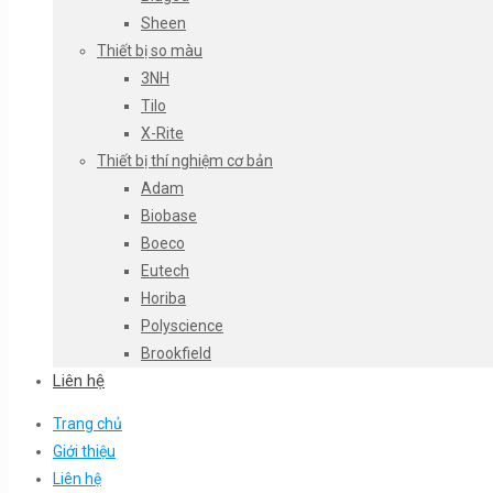
Sheen
Thiết bị so màu
3NH
Tilo
X-Rite
Thiết bị thí nghiệm cơ bản
Adam
Biobase
Boeco
Eutech
Horiba
Polyscience
Brookfield
Liên hệ
Trang chủ
Giới thiệu
Liên hệ