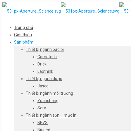
Trang chủ
Giới thiệu
Sản phẩm
Thiết bị ngành bao bì
Cometech
Drick
Labthink
Thiết bị ngành dược
Jasco
Thiết bị ngành môi trường
Yuanchang
Sera
Thiết bị ngành sơn – mực in
BEVS
Biuged