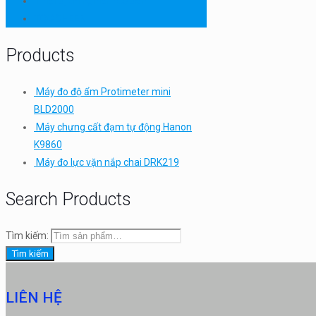
Thiết bị thí nghiệm cơ bản
TQC SHEEN
Products
Máy đo độ ẩm Protimeter mini
BLD2000
Máy chưng cất đạm tự động Hanon
K9860
Máy đo lực vặn nắp chai DRK219
Search Products
Tìm kiếm:
Tìm kiếm
LIÊN HỆ