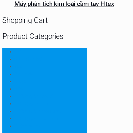
Máy phân tích kim loại cầm tay Htex
Shopping Cart
Product Categories
CHN
Chưa phân loại
Ellab
Protimeter
Rhopoint
RION
Thiết bị ngành bao bì
Thiết bị ngành dược
Thiết bị ngành môi trường
Thiết bị ngành sơn - mực in
Thiết bị so màu