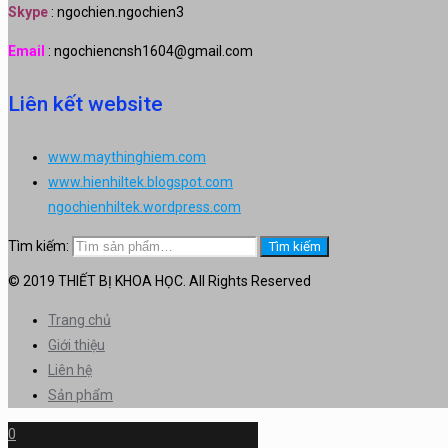
Skype
: ngochien.ngochien3
Email
: ngochiencnsh1604@gmail.com
Liên kết website
www.maythinghiem.com
www.hienhiltek.blogspot.com
ngochienhiltek.wordpress.com
Tìm kiếm:
Tìm kiếm
© 2019 THIẾT BỊ KHOA HỌC. All Rights Reserved
Trang chủ
Giới thiệu
Liên hệ
Sản phẩm
0