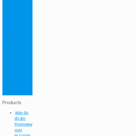
ngành
dược
Thiết bị
ngành
môi
trường
Thiết bị
ngành
sơn - mực
in
Thiết bị
so màu
Thiết bị thí
nghiệm
cơ bản
TQC
SHEEN
Products
Máy đo
độ ẩm
Protimeter
mini
BLD2000