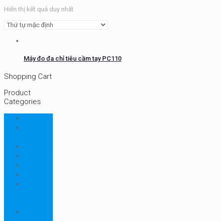
Hiển thị kết quả duy nhất
Máy đo đa chỉ tiêu cầm tay PC110
Shopping Cart
Product
Categories
CHN
Chưa
phân loại
Ellab
Protimeter
Rhopoint
RION
Thiết bị
ngành
bao bì
Thiết bị