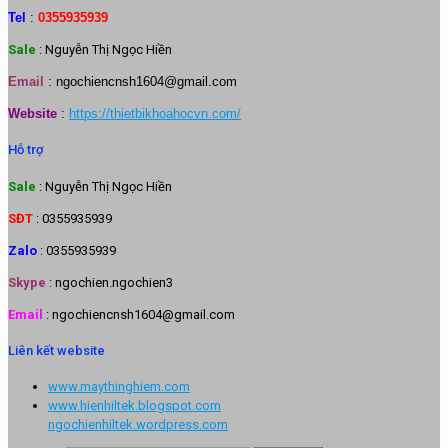
Tel
:
0355935939
Sale
: Nguyễn Thị Ngọc Hiền
Email
:
ngochiencnsh1604@gmail.com
Website
:
https://thietbikhoahocvn.com/
Hỗ trợ
Sale
: Nguyễn Thị Ngọc Hiền
SĐT
: 0355935939
Zalo
: 0355935939
Skype
: ngochien.ngochien3
Email
: ngochiencnsh1604@gmail.com
Liên kết website
www.maythinghiem.com
www.hienhiltek.blogspot.com
ngochienhiltek.wordpress.com