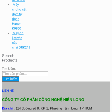
Máy
chưng cất
đạm tự
động
Hanon
K9860
Máy đo
lực vặn
nắp
chai DRK219
Search
Products
Tìm kiếm:
Tìm kiếm
LIÊN HỆ
CÔNG TY CỔ PHẦN CÔNG NGHỆ HIỂN LONG
Địa chỉ
: 114 đường số 8, KP 1, Phường Tân Hưng, TP HCM