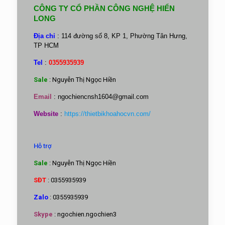
CÔNG TY CỔ PHẦN CÔNG NGHỆ HIỂN
LONG
Địa chỉ
: 114 đường số 8, KP 1, Phường Tân Hưng,
TP HCM
Tel
:
0355935939
Sale
: Nguyễn Thị Ngọc Hiền
Email
:
ngochiencnsh1604@gmail.com
Website
:
https://thietbikhoahocvn.com/
Hỗ trợ
Sale
: Nguyễn Thị Ngọc Hiền
SĐT
: 0355935939
Zalo
: 0355935939
Skype
: ngochien.ngochien3