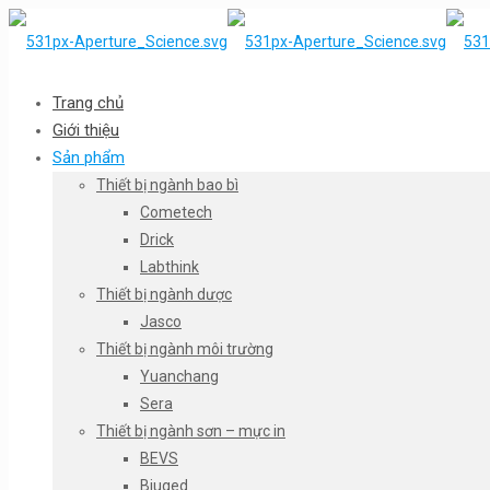
Trang chủ
Giới thiệu
Sản phẩm
Thiết bị ngành bao bì
Cometech
Drick
Labthink
Thiết bị ngành dược
Jasco
Thiết bị ngành môi trường
Yuanchang
Sera
Thiết bị ngành sơn – mực in
BEVS
Biuged