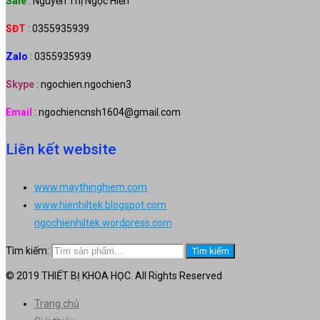
Sale
: Nguyễn Thị Ngọc Hiền
SĐT
: 0355935939
Zalo
: 0355935939
Skype
: ngochien.ngochien3
Email
: ngochiencnsh1604@gmail.com
Liên kết website
www.maythinghiem.com
www.hienhiltek.blogspot.com
ngochienhiltek.wordpress.com
Tìm kiếm:
Tìm kiếm
© 2019 THIẾT BỊ KHOA HỌC. All Rights Reserved
Trang chủ