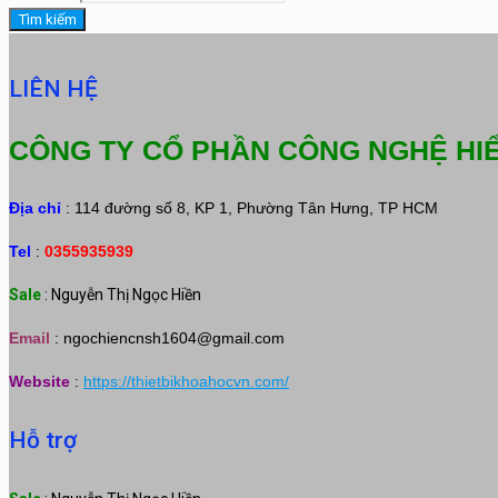
Tìm kiếm
LIÊN HỆ
CÔNG TY CỔ PHẦN CÔNG NGHỆ HI
Địa chỉ
: 114 đường số 8, KP 1, Phường Tân Hưng, TP HCM
Tel
:
0355935939
Sale
: Nguyễn Thị Ngọc Hiền
Email
:
ngochiencnsh1604@gmail.com
Website
:
https://thietbikhoahocvn.com/
Hỗ trợ