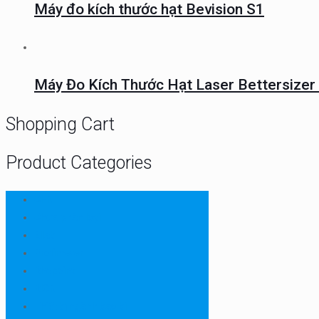
Máy đo kích thước hạt Bevision S1
Máy Đo Kích Thước Hạt Laser Bettersizer
Shopping Cart
Product Categories
CHN
Chưa phân loại
Ellab
Protimeter
Rhopoint
RION
Thiết bị ngành bao bì