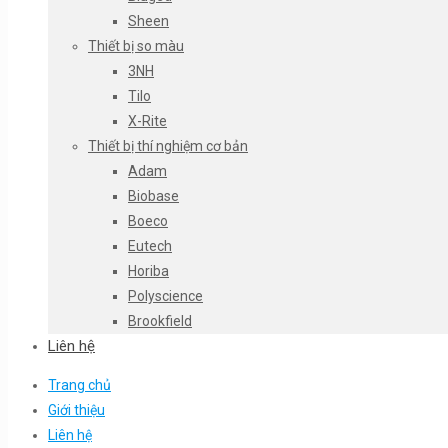
Sheen
Thiết bị so màu
3NH
Tilo
X-Rite
Thiết bị thí nghiệm cơ bản
Adam
Biobase
Boeco
Eutech
Horiba
Polyscience
Brookfield
Liên hệ
Trang chủ
Giới thiệu
Liên hệ