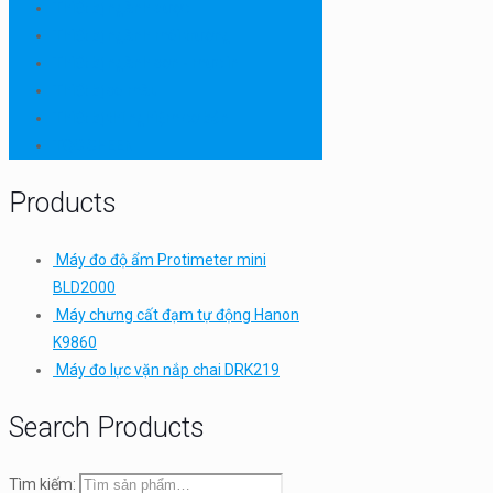
Thiết bị ngành dược
Thiết bị ngành môi trường
Thiết bị ngành sơn - mực in
Thiết bị so màu
Thiết bị thí nghiệm cơ bản
TQC SHEEN
Products
Máy đo độ ẩm Protimeter mini
BLD2000
Máy chưng cất đạm tự động Hanon
K9860
Máy đo lực vặn nắp chai DRK219
Search Products
Tìm kiếm: