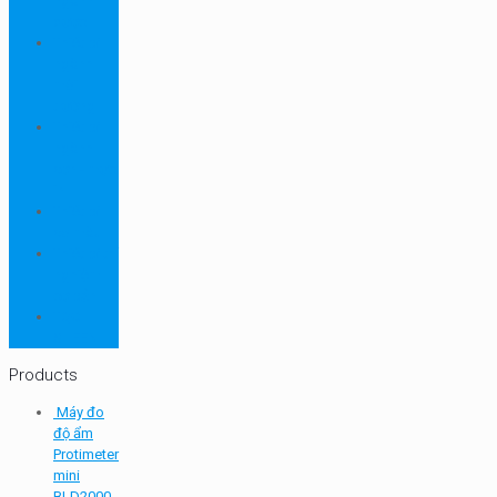
ngành
dược
Thiết bị
ngành
môi
trường
Thiết bị
ngành
sơn - mực
in
Thiết bị
so màu
Thiết bị thí
nghiệm
cơ bản
TQC
SHEEN
Products
Máy đo
độ ẩm
Protimeter
mini
BLD2000