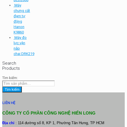
Máy
chưng cất
đạm tự
động
Hanon
K9860
Máy đo
lực vặn
nắp
chai DRK219
Search
Products
Tìm kiếm:
Tìm kiếm
LIÊN HỆ
CÔNG TY CỔ PHẦN CÔNG NGHỆ HIỂN LONG
Địa chỉ
: 114 đường số 8, KP 1, Phường Tân Hưng, TP HCM