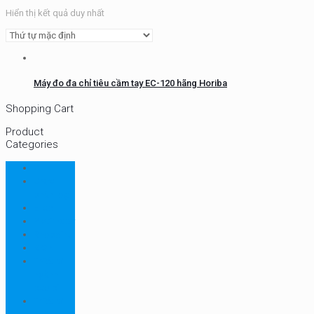
Hiển thị kết quả duy nhất
Máy đo đa chỉ tiêu cầm tay EC-120 hãng Horiba
Shopping Cart
Product
Categories
CHN
Chưa
phân loại
Ellab
Protimeter
Rhopoint
RION
Thiết bị
ngành
bao bì
Thiết bị