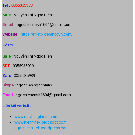
Tel
:
0355935939
Sale
: Nguyễn Thị Ngọc Hiền
Email
:
ngochiencnsh1604@gmail.com
Website
:
https://thietbikhoahocvn.com/
Hỗ trợ
Sale
: Nguyễn Thị Ngọc Hiền
SĐT
: 0355935939
Zalo
: 0355935939
Skype
: ngochien.ngochien3
Email
: ngochiencnsh1604@gmail.com
Liên kết website
www.maythinghiem.com
www.hienhiltek.blogspot.com
ngochienhiltek.wordpress.com