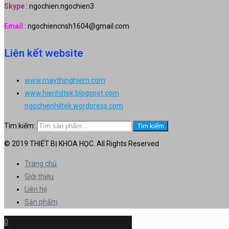
Skype
: ngochien.ngochien3
Email
: ngochiencnsh1604@gmail.com
Liên kết website
www.maythinghiem.com
www.hienhiltek.blogspot.com
ngochienhiltek.wordpress.com
Tìm kiếm:
Tìm kiếm
© 2019 THIẾT BỊ KHOA HỌC. All Rights Reserved
Trang chủ
Giới thiệu
Liên hệ
Sản phẩm
0