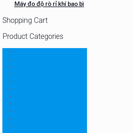
Máy đo độ rò rỉ khí bao bì
Shopping Cart
Product Categories
CHN
Chưa phân loại
Ellab
Protimeter
Rhopoint
RION
Thiết bị ngành bao bì
Thiết bị ngành dược
Thiết bị ngành môi trường
Thiết bị ngành sơn - mực in
Thiết bị so màu