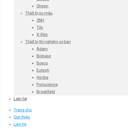
Sheen
Thiết bị so màu
3NH
Tilo
X-Rite
Thiết bị thí nghiệm cơ bản
Adam
Biobase
Boeco
Eutech
Horiba
Polyscience
Brookfield
Liên hệ
Trang chủ
Giới thiệu
Liên hệ