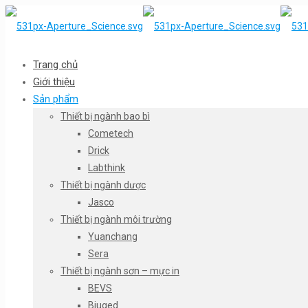
Trang chủ
Giới thiệu
Sản phẩm
Thiết bị ngành bao bì
Cometech
Drick
Labthink
Thiết bị ngành dược
Jasco
Thiết bị ngành môi trường
Yuanchang
Sera
Thiết bị ngành sơn – mực in
BEVS
Biuged