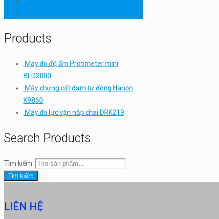
Thiết bị thí nghiệm cơ bản
TQC SHEEN
Products
Máy đo độ ẩm Protimeter mini
BLD2000
Máy chưng cất đạm tự động Hanon
K9860
Máy đo lực vặn nắp chai DRK219
Search Products
Tìm kiếm:
Tìm kiếm
LIÊN HỆ