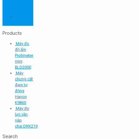
nghiệm
cơ bản
TQC
SHEEN
Products
Máy đo
độ ẩm
Protimeter
mini
BLD2000
Máy
chưng cất
đạm tự
động
Hanon
K9860
Máy đo
lực vặn
nắp
chai DRK219
Search