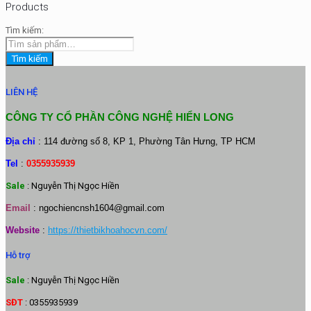
Products
Tìm kiếm:
Tìm kiếm
LIÊN HỆ
CÔNG TY CỔ PHẦN CÔNG NGHỆ HIỂN LONG
Địa chỉ
: 114 đường số 8, KP 1, Phường Tân Hưng, TP HCM
Tel
:
0355935939
Sale
: Nguyễn Thị Ngọc Hiền
Email
:
ngochiencnsh1604@gmail.com
Website
:
https://thietbikhoahocvn.com/
Hỗ trợ
Sale
: Nguyễn Thị Ngọc Hiền
SĐT
: 0355935939