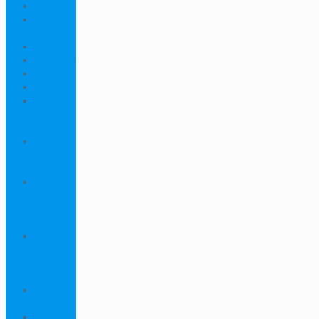
CHN
Chưa
phân loại
Ellab
Protimeter
Rhopoint
RION
Thiết bị
ngành
bao bì
Thiết bị
ngành
dược
Thiết bị
ngành
môi
trường
Thiết bị
ngành
sơn - mực
in
Thiết bị
so màu
Thiết bị thí