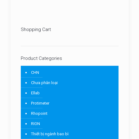
Shopping Cart
Product Categories
CHN
Chưa phân loại
Ellab
Protimeter
Rhopoint
RION
Thiết bị ngành bao bì