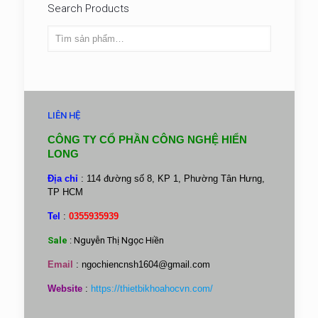
Search Products
LIÊN HỆ
CÔNG TY CỔ PHẦN CÔNG NGHỆ HIỂN
LONG
Địa chỉ
: 114 đường số 8, KP 1, Phường Tân Hưng,
TP HCM
Tel
:
0355935939
Sale
: Nguyễn Thị Ngọc Hiền
Email
:
ngochiencnsh1604@gmail.com
Website
:
https://thietbikhoahocvn.com/