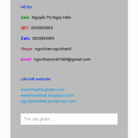
Hỗ trợ
Sale
: Nguyễn Thị Ngọc Hiền
SĐT
: 0355935939
Zalo
: 0355935939
Skype
: ngochien.ngochien3
Email
: ngochiencnsh1604@gmail.com
Liên kết website
www.maythinghiem.com
www.hienhiltek.blogspot.com
ngochienhiltek.wordpress.com