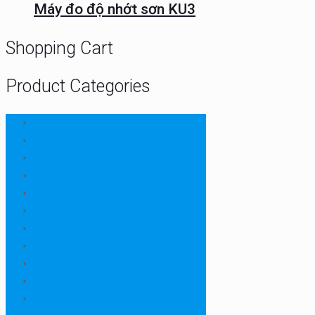
Máy đo độ nhớt sơn KU3
Shopping Cart
Product Categories
CHN
Chưa phân loại
Ellab
Protimeter
Rhopoint
RION
Thiết bị ngành bao bì
Thiết bị ngành dược
Thiết bị ngành môi trường
Thiết bị ngành sơn - mực in
Thiết bị so màu