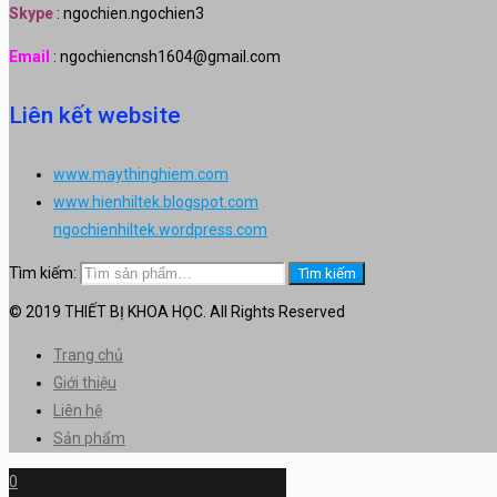
Skype
: ngochien.ngochien3
Email
: ngochiencnsh1604@gmail.com
Liên kết website
www.maythinghiem.com
www.hienhiltek.blogspot.com
ngochienhiltek.wordpress.com
Tìm kiếm:
Tìm kiếm
© 2019 THIẾT BỊ KHOA HỌC. All Rights Reserved
Trang chủ
Giới thiệu
Liên hệ
Sản phẩm
0