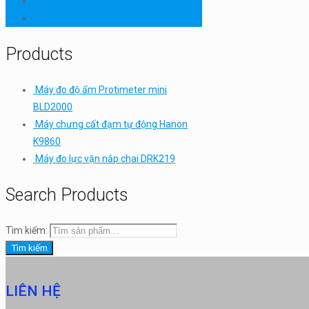
Thiết bị thí nghiệm cơ bản
TQC SHEEN
Products
Máy đo độ ẩm Protimeter mini
BLD2000
Máy chưng cất đạm tự động Hanon
K9860
Máy đo lực vặn nắp chai DRK219
Search Products
Tìm kiếm:
Tìm kiếm
LIÊN HỆ