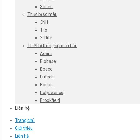
Sheen
Thiết bị so màu
3NH
Tilo
X-Rite
Thiết bị thí nghiệm cơ bản
Adam
Biobase
Boeco
Eutech
Horiba
Polyscience
Brookfield
Liên hệ
Trang chủ
Giới thiệu
Liên hệ