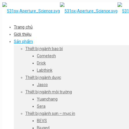
Trang chủ
Giới thiệu
Sản phẩm
Thiết bị ngành bao bì
Cometech
Drick
Labthink
Thiết bị ngành dược
Jasco
Thiết bị ngành môi trường
Yuanchang
Sera
Thiết bị ngành sơn – mực in
BEVS
Biuged