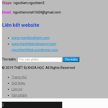
Skype
: ngochien.ngochien3
Email
: ngochiencnsh1604@gmail.com
Liên kết website
www.maythinghiem.com
www.hienhiltek.blogspot.com
ngochienhiltek.wordpress.com
Tìm kiếm:
Tìm kiếm
© 2019 THIẾT BỊ KHOA HỌC. All Rights Reserved
Trang chủ
Giới thiệu
Liên hệ
Sản phẩm
0