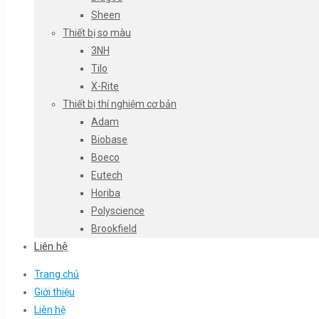
Sheen
Thiết bị so màu
3NH
Tilo
X-Rite
Thiết bị thí nghiệm cơ bản
Adam
Biobase
Boeco
Eutech
Horiba
Polyscience
Brookfield
Liên hệ
Trang chủ
Giới thiệu
Liên hệ