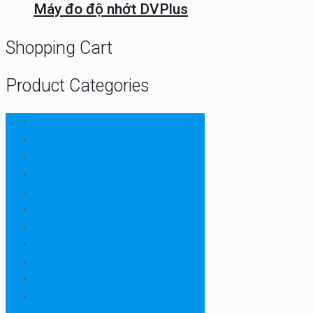
Máy đo độ nhớt DVPlus
Shopping Cart
Product Categories
CHN
Chưa phân loại
Ellab
Protimeter
Rhopoint
RION
Thiết bị ngành bao bì
Thiết bị ngành dược
Thiết bị ngành môi trường
Thiết bị ngành sơn - mực in
Thiết bị so màu