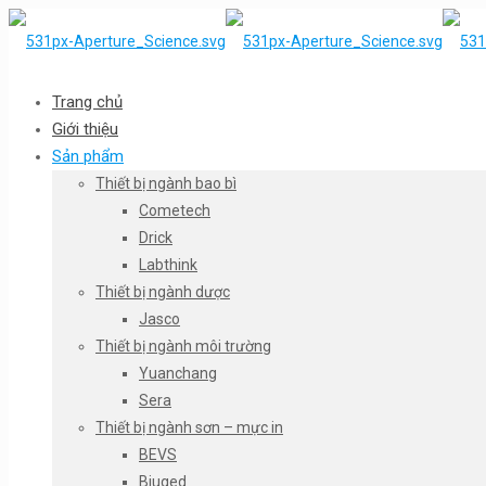
Trang chủ
Giới thiệu
Sản phẩm
Thiết bị ngành bao bì
Cometech
Drick
Labthink
Thiết bị ngành dược
Jasco
Thiết bị ngành môi trường
Yuanchang
Sera
Thiết bị ngành sơn – mực in
BEVS
Biuged