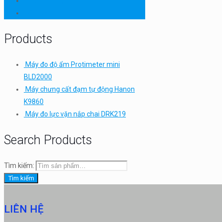
Thiết bị thí nghiệm cơ bản
TQC SHEEN
Products
Máy đo độ ẩm Protimeter mini
BLD2000
Máy chưng cất đạm tự động Hanon
K9860
Máy đo lực vặn nắp chai DRK219
Search Products
Tìm kiếm:
Tìm kiếm
LIÊN HỆ