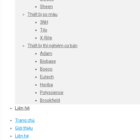
Sheen
Thiết bị so màu
3NH
Tilo
X-Rite
Thiết bị thí nghiệm cơ bản
Adam
Biobase
Boeco
Eutech
Horiba
Polyscience
Brookfield
Liên hệ
Trang chủ
Giới thiệu
Liên hệ