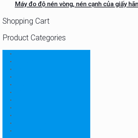
Máy đo độ nén vòng, nén cạnh của giấy hãn
Shopping Cart
Product Categories
CHN
Chưa phân loại
Ellab
Protimeter
Rhopoint
RION
Thiết bị ngành bao bì
Thiết bị ngành dược
Thiết bị ngành môi trường
Thiết bị ngành sơn - mực in
Thiết bị so màu