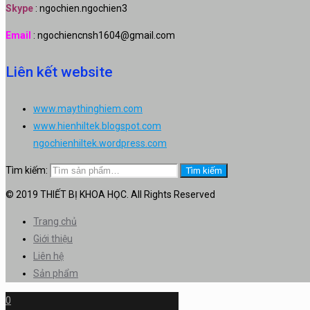
Skype
: ngochien.ngochien3
Email
: ngochiencnsh1604@gmail.com
Liên kết website
www.maythinghiem.com
www.hienhiltek.blogspot.com
ngochienhiltek.wordpress.com
Tìm kiếm:
Tìm kiếm
© 2019 THIẾT BỊ KHOA HỌC. All Rights Reserved
Trang chủ
Giới thiệu
Liên hệ
Sản phẩm
0