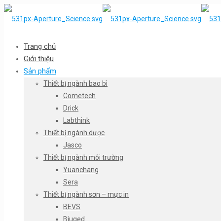
Trang chủ
Giới thiệu
Sản phẩm
Thiết bị ngành bao bì
Cometech
Drick
Labthink
Thiết bị ngành dược
Jasco
Thiết bị ngành môi trường
Yuanchang
Sera
Thiết bị ngành sơn – mực in
BEVS
Biuged