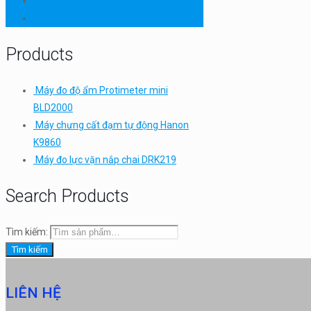
Thiết bị thí nghiệm cơ bản
TQC SHEEN
Products
Máy đo độ ẩm Protimeter mini
BLD2000
Máy chưng cất đạm tự động Hanon
K9860
Máy đo lực vặn nắp chai DRK219
Search Products
Tìm kiếm:
Tìm kiếm
LIÊN HỆ