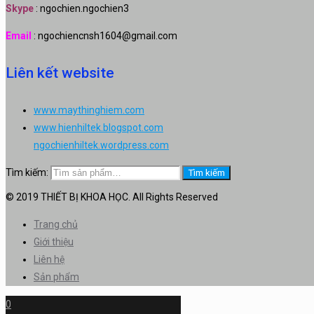
Skype
: ngochien.ngochien3
Email
: ngochiencnsh1604@gmail.com
Liên kết website
www.maythinghiem.com
www.hienhiltek.blogspot.com
ngochienhiltek.wordpress.com
Tìm kiếm:
Tìm kiếm
© 2019 THIẾT BỊ KHOA HỌC. All Rights Reserved
Trang chủ
Giới thiệu
Liên hệ
Sản phẩm
0