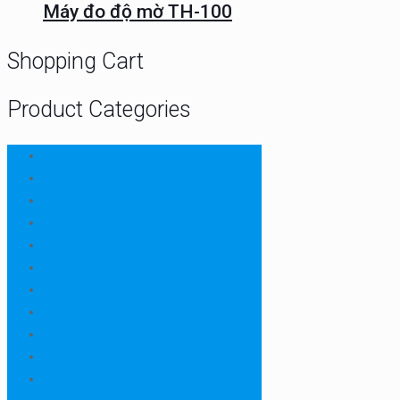
Máy đo độ mờ TH-100
Shopping Cart
Product Categories
CHN
Chưa phân loại
Ellab
Protimeter
Rhopoint
RION
Thiết bị ngành bao bì
Thiết bị ngành dược
Thiết bị ngành môi trường
Thiết bị ngành sơn - mực in
Thiết bị so màu