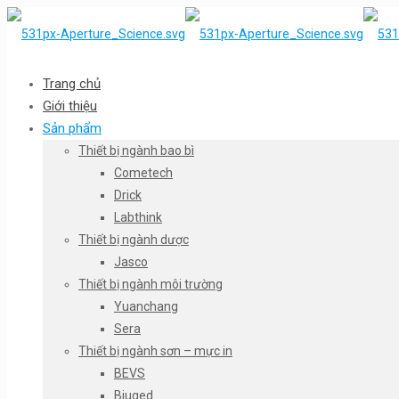
Trang chủ
Giới thiệu
Sản phẩm
Thiết bị ngành bao bì
Cometech
Drick
Labthink
Thiết bị ngành dược
Jasco
Thiết bị ngành môi trường
Yuanchang
Sera
Thiết bị ngành sơn – mực in
BEVS
Biuged