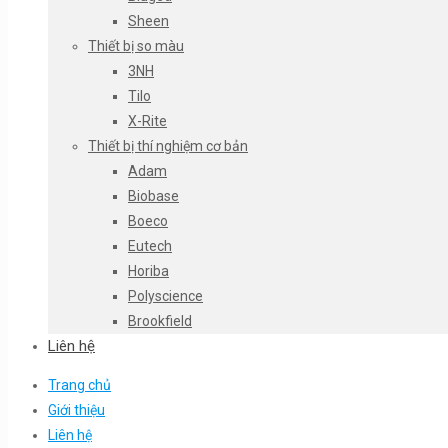
Sheen
Thiết bị so màu
3NH
Tilo
X-Rite
Thiết bị thí nghiệm cơ bản
Adam
Biobase
Boeco
Eutech
Horiba
Polyscience
Brookfield
Liên hệ
Trang chủ
Giới thiệu
Liên hệ