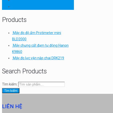
Thiết bị thí nghiệm cơ bản
TQC SHEEN
Products
Máy đo độ ẩm Protimeter mini
BLD2000
Máy chưng cất đạm tự động Hanon
K9860
Máy đo lực vặn nắp chai DRK219
Search Products
Tìm kiếm:
Tìm kiếm
LIÊN HỆ