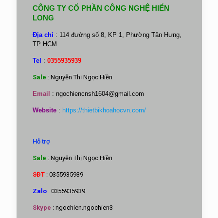
CÔNG TY CỔ PHẦN CÔNG NGHỆ HIỂN
LONG
Địa chỉ
: 114 đường số 8, KP 1, Phường Tân Hưng,
TP HCM
Tel
:
0355935939
Sale
: Nguyễn Thị Ngọc Hiền
Email
:
ngochiencnsh1604@gmail.com
Website
:
https://thietbikhoahocvn.com/
Hỗ trợ
Sale
: Nguyễn Thị Ngọc Hiền
SĐT
: 0355935939
Zalo
: 0355935939
Skype
: ngochien.ngochien3