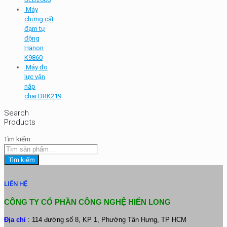
Máy
chưng cất
đạm tự
động
Hanon
K9860
Máy đo
lực vặn
nắp
chai DRK219
Search
Products
Tìm kiếm:
Tìm kiếm
LIÊN HỆ
CÔNG TY CỔ PHẦN CÔNG NGHỆ HIỂN LONG
Địa chỉ
: 114 đường số 8, KP 1, Phường Tân Hưng, TP HCM