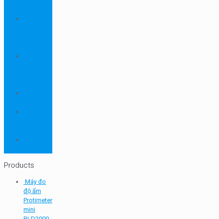
ngành
dược
Thiết bị
ngành
môi
trường
Thiết bị
ngành
sơn - mực
in
Thiết bị
so màu
Thiết bị thí
nghiệm
cơ bản
TQC
SHEEN
Products
Máy đo
độ ẩm
Protimeter
mini
BLD2000