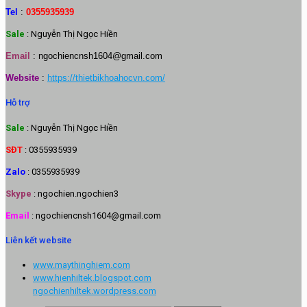
Tel
:
0355935939
Sale
: Nguyễn Thị Ngọc Hiền
Email
:
ngochiencnsh1604@gmail.com
Website
:
https://thietbikhoahocvn.com/
Hỗ trợ
Sale
: Nguyễn Thị Ngọc Hiền
SĐT
: 0355935939
Zalo
: 0355935939
Skype
: ngochien.ngochien3
Email
: ngochiencnsh1604@gmail.com
Liên kết website
www.maythinghiem.com
www.hienhiltek.blogspot.com
ngochienhiltek.wordpress.com