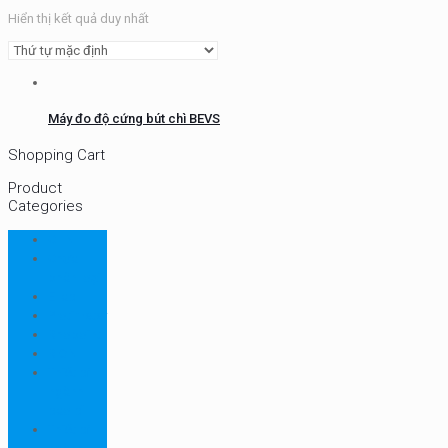
Hiển thị kết quả duy nhất
Máy đo độ cứng bút chì BEVS
Shopping Cart
Product
Categories
CHN
Chưa
phân loại
Ellab
Protimeter
Rhopoint
RION
Thiết bị
ngành
bao bì
Thiết bị