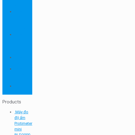
ngành
dược
Thiết bị
ngành
môi
trường
Thiết bị
ngành
sơn - mực
in
Thiết bị
so màu
Thiết bị thí
nghiệm
cơ bản
TQC
SHEEN
Products
Máy đo
độ ẩm
Protimeter
mini
BLD2000