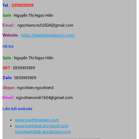
Tel
:
0355935939
Sale
: Nguyễn Thị Ngọc Hiền
Email
:
ngochiencnsh1604@gmail.com
Website
:
https://thietbikhoahocvn.com/
Hỗ trợ
Sale
: Nguyễn Thị Ngọc Hiền
SĐT
: 0355935939
Zalo
: 0355935939
Skype
: ngochien.ngochien3
Email
: ngochiencnsh1604@gmail.com
Liên kết website
www.maythinghiem.com
www.hienhiltek.blogspot.com
ngochienhiltek.wordpress.com