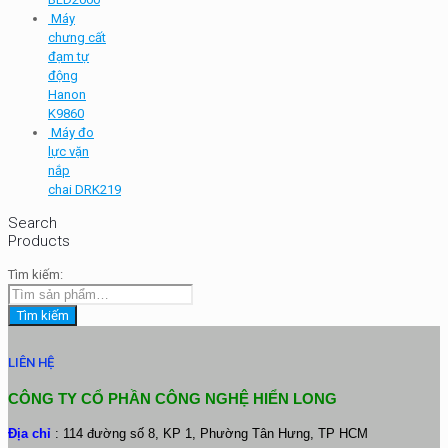
Máy
chưng cất
đạm tự
động
Hanon
K9860
Máy đo
lực vặn
nắp
chai DRK219
Search
Products
Tìm kiếm:
Tìm kiếm
LIÊN HỆ
CÔNG TY CỔ PHẦN CÔNG NGHỆ HIỂN LONG
Địa chỉ
: 114 đường số 8, KP 1, Phường Tân Hưng, TP HCM