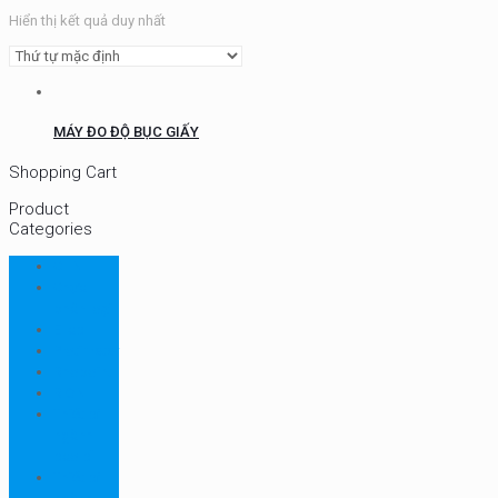
Hiển thị kết quả duy nhất
MÁY ĐO ĐỘ BỤC GIẤY
Shopping Cart
Product
Categories
CHN
Chưa
phân loại
Ellab
Protimeter
Rhopoint
RION
Thiết bị
ngành
bao bì
Thiết bị