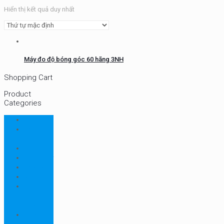
Hiển thị kết quả duy nhất
Máy đo độ bóng góc 60 hãng 3NH
Shopping Cart
Product
Categories
CHN
Chưa
phân loại
Ellab
Protimeter
Rhopoint
RION
Thiết bị
ngành
bao bì
Thiết bị