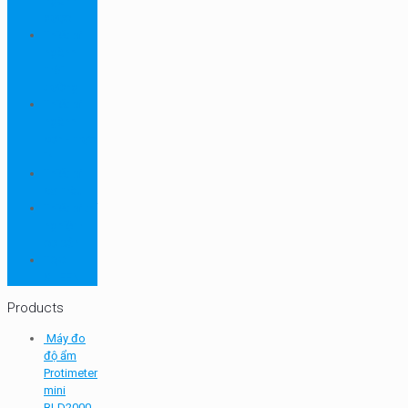
ngành
dược
Thiết bị
ngành
môi
trường
Thiết bị
ngành
sơn - mực
in
Thiết bị
so màu
Thiết bị thí
nghiệm
cơ bản
TQC
SHEEN
Products
Máy đo
độ ẩm
Protimeter
mini
BLD2000