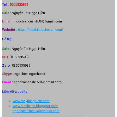
Tel
:
0355935939
Sale
: Nguyễn Thị Ngọc Hiền
Email
:
ngochiencnsh1604@gmail.com
Website
:
https://thietbikhoahocvn.com/
Hỗ trợ
Sale
: Nguyễn Thị Ngọc Hiền
SĐT
: 0355935939
Zalo
: 0355935939
Skype
: ngochien.ngochien3
Email
: ngochiencnsh1604@gmail.com
Liên kết website
www.maythinghiem.com
www.hienhiltek.blogspot.com
ngochienhiltek.wordpress.com