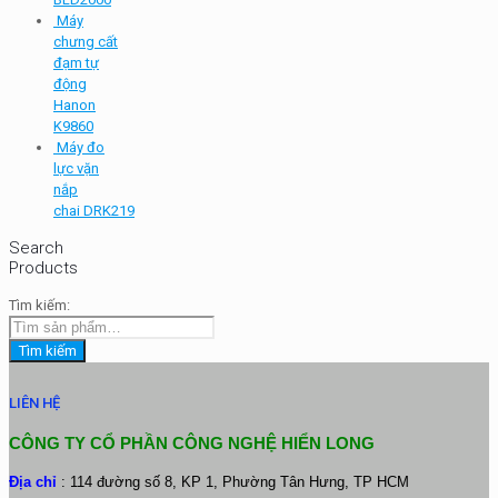
Máy
chưng cất
đạm tự
động
Hanon
K9860
Máy đo
lực vặn
nắp
chai DRK219
Search
Products
Tìm kiếm:
Tìm kiếm
LIÊN HỆ
CÔNG TY CỔ PHẦN CÔNG NGHỆ HIỂN LONG
Địa chỉ
: 114 đường số 8, KP 1, Phường Tân Hưng, TP HCM