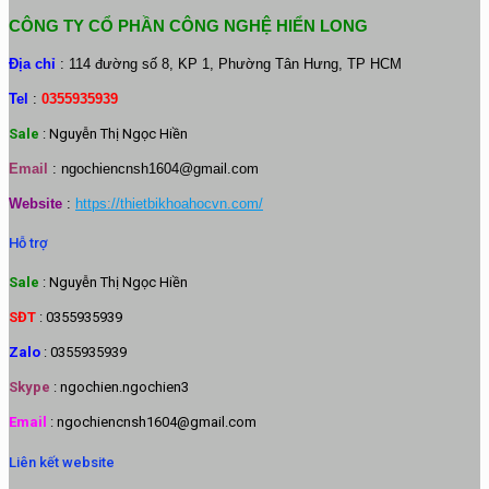
CÔNG TY CỔ PHẦN CÔNG NGHỆ HIỂN LONG
Địa chỉ
: 114 đường số 8, KP 1, Phường Tân Hưng, TP HCM
Tel
:
0355935939
Sale
: Nguyễn Thị Ngọc Hiền
Email
:
ngochiencnsh1604@gmail.com
Website
:
https://thietbikhoahocvn.com/
Hỗ trợ
Sale
: Nguyễn Thị Ngọc Hiền
SĐT
: 0355935939
Zalo
: 0355935939
Skype
: ngochien.ngochien3
Email
: ngochiencnsh1604@gmail.com
Liên kết website