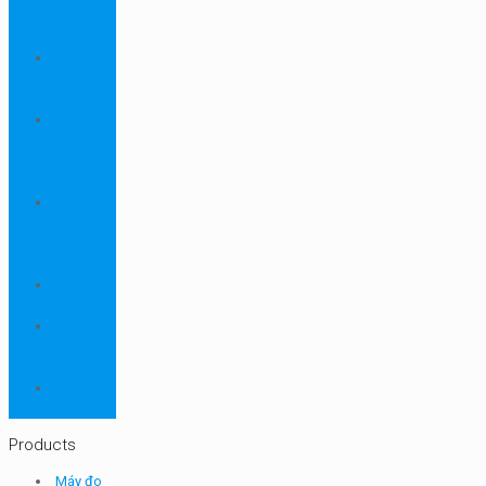
ngành
bao bì
Thiết bị
ngành
dược
Thiết bị
ngành
môi
trường
Thiết bị
ngành
sơn - mực
in
Thiết bị
so màu
Thiết bị thí
nghiệm
cơ bản
TQC
SHEEN
Products
Máy đo