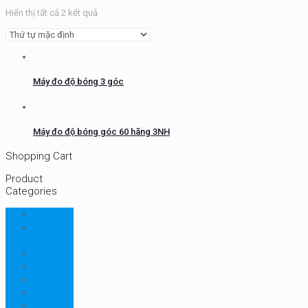
Hiển thị tất cả 2 kết quả
Máy đo độ bóng 3 góc
Máy đo độ bóng góc 60 hãng 3NH
Shopping Cart
Product
Categories
CHN
Chưa
phân loại
Ellab
Protimeter
Rhopoint
RION
Thiết bị