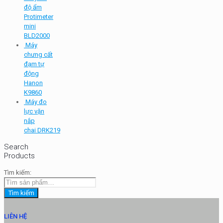
độ ẩm
Protimeter
mini
BLD2000
Máy
chưng cất
đạm tự
động
Hanon
K9860
Máy đo
lực vặn
nắp
chai DRK219
Search
Products
Tìm kiếm:
Tìm kiếm
LIÊN HỆ