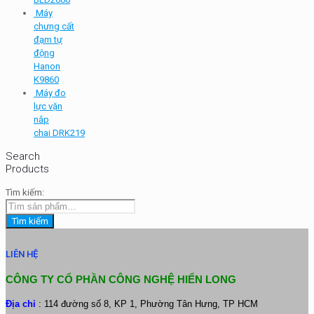
Máy
chưng cất
đạm tự
động
Hanon
K9860
Máy đo
lực vặn
nắp
chai DRK219
Search
Products
Tìm kiếm:
Tìm kiếm
LIÊN HỆ
CÔNG TY CỔ PHẦN CÔNG NGHỆ HIỂN LONG
Địa chỉ
: 114 đường số 8, KP 1, Phường Tân Hưng, TP HCM