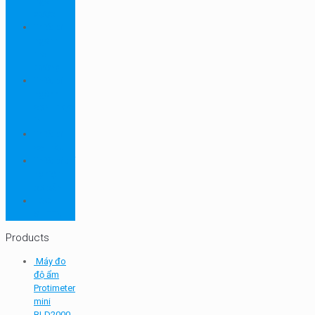
ngành
dược
Thiết bị
ngành
môi
trường
Thiết bị
ngành
sơn - mực
in
Thiết bị
so màu
Thiết bị thí
nghiệm
cơ bản
TQC
SHEEN
Products
Máy đo
độ ẩm
Protimeter
mini
BLD2000