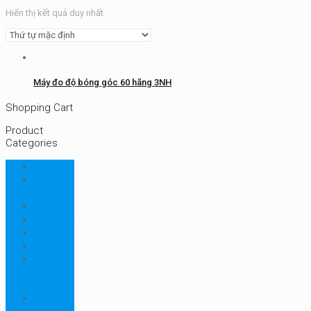
Hiển thị kết quả duy nhất
Máy đo độ bóng góc 60 hãng 3NH
Shopping Cart
Product
Categories
CHN
Chưa
phân loại
Ellab
Protimeter
Rhopoint
RION
Thiết bị
ngành
bao bì
Thiết bị