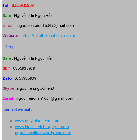
Tel
:
0355935939
Sale
: Nguyễn Thị Ngọc Hiền
Email
:
ngochiencnsh1604@gmail.com
Website
:
https://thietbikhoahocvn.com/
Hỗ trợ
Sale
: Nguyễn Thị Ngọc Hiền
SĐT
: 0355935939
Zalo
: 0355935939
Skype
: ngochien.ngochien3
Email
: ngochiencnsh1604@gmail.com
Liên kết website
www.maythinghiem.com
www.hienhiltek.blogspot.com
ngochienhiltek.wordpress.com