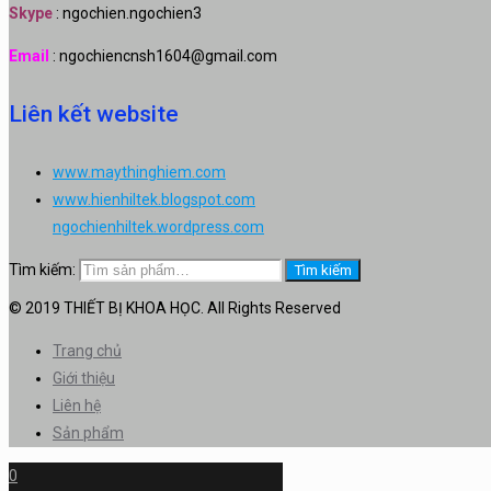
Skype
: ngochien.ngochien3
Email
: ngochiencnsh1604@gmail.com
Liên kết website
www.maythinghiem.com
www.hienhiltek.blogspot.com
ngochienhiltek.wordpress.com
Tìm kiếm:
Tìm kiếm
© 2019 THIẾT BỊ KHOA HỌC. All Rights Reserved
Trang chủ
Giới thiệu
Liên hệ
Sản phẩm
0