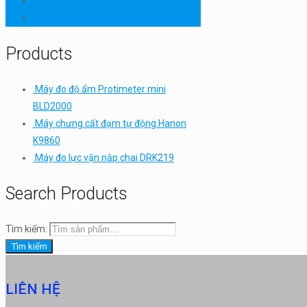
Thiết bị thí nghiệm cơ bản
TQC SHEEN
Products
Máy đo độ ẩm Protimeter mini
BLD2000
Máy chưng cất đạm tự động Hanon
K9860
Máy đo lực vặn nắp chai DRK219
Search Products
Tìm kiếm:
Tìm kiếm
LIÊN HỆ