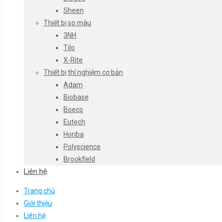
Sheen
Thiết bị so màu
3NH
Tilo
X-Rite
Thiết bị thí nghiệm cơ bản
Adam
Biobase
Boeco
Eutech
Horiba
Polyscience
Brookfield
Liên hệ
Trang chủ
Giới thiệu
Liên hệ