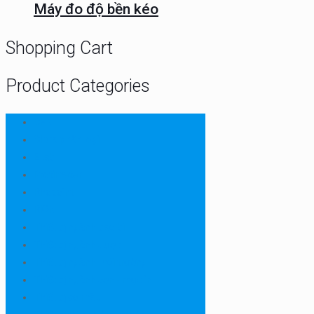
Máy đo độ bền kéo
Shopping Cart
Product Categories
CHN
Chưa phân loại
Ellab
Protimeter
Rhopoint
RION
Thiết bị ngành bao bì
Thiết bị ngành dược
Thiết bị ngành môi trường
Thiết bị ngành sơn - mực in
Thiết bị so màu