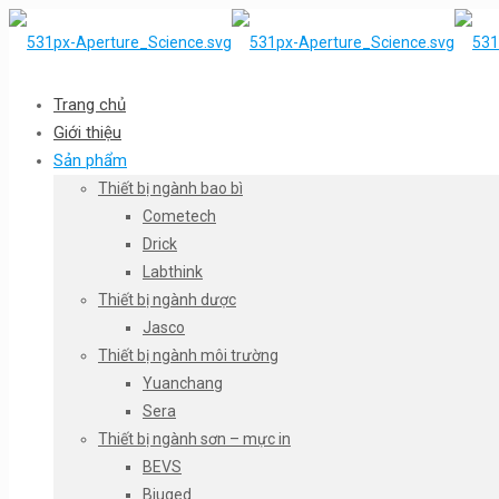
Trang chủ
Giới thiệu
Sản phẩm
Thiết bị ngành bao bì
Cometech
Drick
Labthink
Thiết bị ngành dược
Jasco
Thiết bị ngành môi trường
Yuanchang
Sera
Thiết bị ngành sơn – mực in
BEVS
Biuged