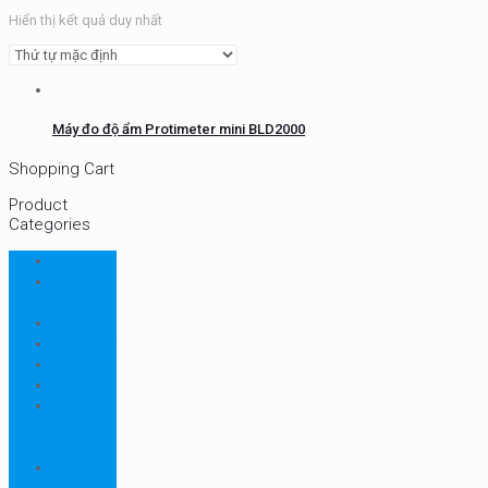
Hiển thị kết quả duy nhất
Máy đo độ ẩm Protimeter mini BLD2000
Shopping Cart
Product
Categories
CHN
Chưa
phân loại
Ellab
Protimeter
Rhopoint
RION
Thiết bị
ngành
bao bì
Thiết bị