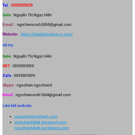
Tel
:
0355935939
Sale
: Nguyễn Thị Ngọc Hiền
Email
:
ngochiencnsh1604@gmail.com
Website
:
https://thietbikhoahocvn.com/
Hỗ trợ
Sale
: Nguyễn Thị Ngọc Hiền
SĐT
: 0355935939
Zalo
: 0355935939
Skype
: ngochien.ngochien3
Email
: ngochiencnsh1604@gmail.com
Liên kết website
www.maythinghiem.com
www.hienhiltek.blogspot.com
ngochienhiltek.wordpress.com