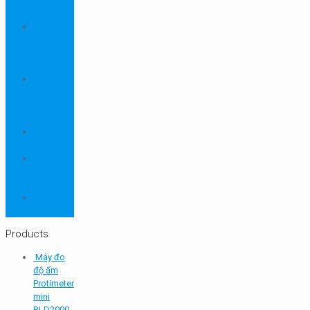
ngành
dược
Thiết bị
ngành
môi
trường
Thiết bị
ngành
sơn - mực
in
Thiết bị
so màu
Thiết bị thí
nghiệm
cơ bản
TQC
SHEEN
Products
Máy đo
độ ẩm
Protimeter
mini
BLD2000