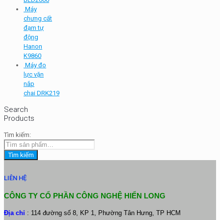
Máy
chưng cất
đạm tự
động
Hanon
K9860
Máy đo
lực vặn
nắp
chai DRK219
Search
Products
Tìm kiếm:
Tìm kiếm
LIÊN HỆ
CÔNG TY CỔ PHẦN CÔNG NGHỆ HIỂN LONG
Địa chỉ
: 114 đường số 8, KP 1, Phường Tân Hưng, TP HCM