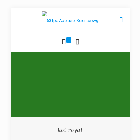
0
koi royal