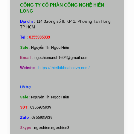
CÔNG TY CỔ PHẦN CÔNG NGHỆ HIỂN
LONG
Địa chỉ
: 114 đường số 8, KP 1, Phường Tân Hưng,
TP HCM
Tel
:
0355935939
Sale
: Nguyễn Thị Ngọc Hiền
Email
:
ngochiencnsh1604@gmail.com
Website
:
https://thietbikhoahocvn.com/
Hỗ trợ
Sale
: Nguyễn Thị Ngọc Hiền
SĐT
: 0355935939
Zalo
: 0355935939
Skype
: ngochien.ngochien3