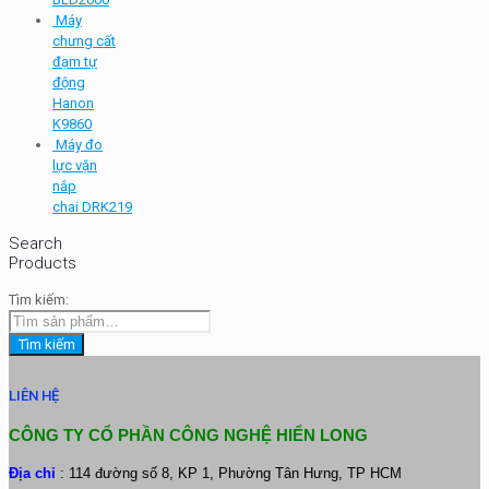
Máy
chưng cất
đạm tự
động
Hanon
K9860
Máy đo
lực vặn
nắp
chai DRK219
Search
Products
Tìm kiếm:
Tìm kiếm
LIÊN HỆ
CÔNG TY CỔ PHẦN CÔNG NGHỆ HIỂN LONG
Địa chỉ
: 114 đường số 8, KP 1, Phường Tân Hưng, TP HCM