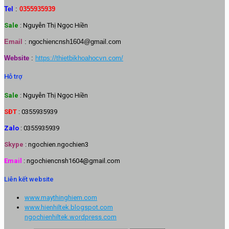
Tel
:
0355935939
Sale
: Nguyễn Thị Ngọc Hiền
Email
:
ngochiencnsh1604@gmail.com
Website
:
https://thietbikhoahocvn.com/
Hỗ trợ
Sale
: Nguyễn Thị Ngọc Hiền
SĐT
: 0355935939
Zalo
: 0355935939
Skype
: ngochien.ngochien3
Email
: ngochiencnsh1604@gmail.com
Liên kết website
www.maythinghiem.com
www.hienhiltek.blogspot.com
ngochienhiltek.wordpress.com