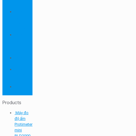
ngành
dược
Thiết bị
ngành
môi
trường
Thiết bị
ngành
sơn - mực
in
Thiết bị
so màu
Thiết bị thí
nghiệm
cơ bản
TQC
SHEEN
Products
Máy đo
độ ẩm
Protimeter
mini
BLD2000