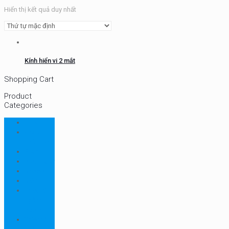
Hiển thị kết quả duy nhất
Kính hiển vi 2 mắt
Shopping Cart
Product
Categories
CHN
Chưa
phân loại
Ellab
Protimeter
Rhopoint
RION
Thiết bị
ngành
bao bì
Thiết bị