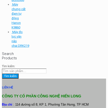
Máy
chưng cất
đạm tự
động
Hanon
K9860
Máy đo
lực vặn
nắp
chai DRK219
Search
Products
Tìm kiếm:
Tìm kiếm
LIÊN HỆ
CÔNG TY CỔ PHẦN CÔNG NGHỆ HIỂN LONG
Địa chỉ
: 114 đường số 8, KP 1, Phường Tân Hưng, TP HCM