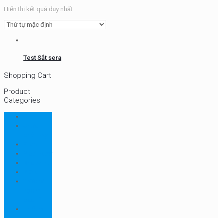
Hiển thị kết quả duy nhất
Test Sắt sera
Shopping Cart
Product
Categories
CHN
Chưa
phân loại
Ellab
Protimeter
Rhopoint
RION
Thiết bị
ngành
bao bì
Thiết bị