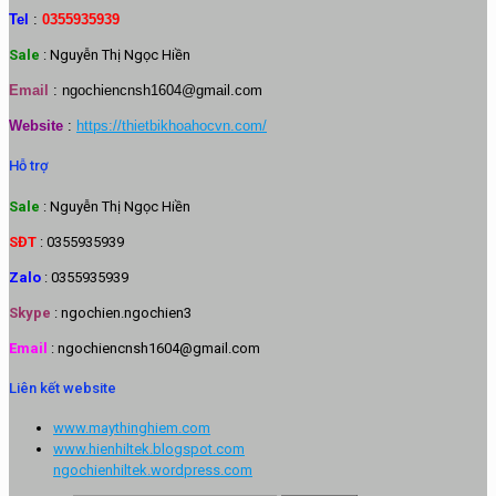
Tel
:
0355935939
Sale
: Nguyễn Thị Ngọc Hiền
Email
:
ngochiencnsh1604@gmail.com
Website
:
https://thietbikhoahocvn.com/
Hỗ trợ
Sale
: Nguyễn Thị Ngọc Hiền
SĐT
: 0355935939
Zalo
: 0355935939
Skype
: ngochien.ngochien3
Email
: ngochiencnsh1604@gmail.com
Liên kết website
www.maythinghiem.com
www.hienhiltek.blogspot.com
ngochienhiltek.wordpress.com