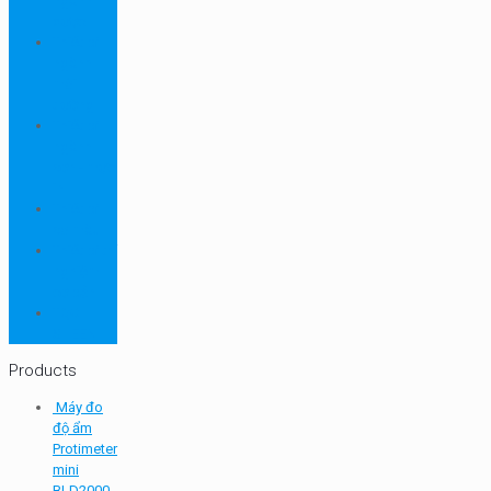
ngành
dược
Thiết bị
ngành
môi
trường
Thiết bị
ngành
sơn - mực
in
Thiết bị
so màu
Thiết bị thí
nghiệm
cơ bản
TQC
SHEEN
Products
Máy đo
độ ẩm
Protimeter
mini
BLD2000