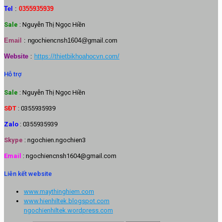
Tel
:
0355935939
Sale
: Nguyễn Thị Ngọc Hiền
Email
:
ngochiencnsh1604@gmail.com
Website
:
https://thietbikhoahocvn.com/
Hỗ trợ
Sale
: Nguyễn Thị Ngọc Hiền
SĐT
: 0355935939
Zalo
: 0355935939
Skype
: ngochien.ngochien3
Email
: ngochiencnsh1604@gmail.com
Liên kết website
www.maythinghiem.com
www.hienhiltek.blogspot.com
ngochienhiltek.wordpress.com