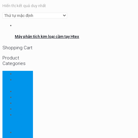
Hiển thị kết quả duy nhất
Máy phân tích kim loại cầm tay Htex
Shopping Cart
Product
Categories
CHN
Chưa
phân loại
Ellab
Protimeter
Rhopoint
RION
Thiết bị
ngành
bao bì
Thiết bị