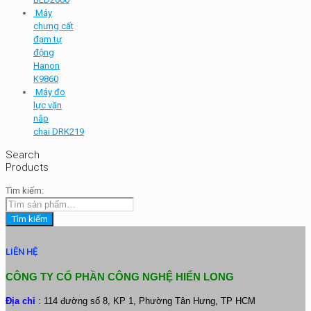
Máy
chưng cất
đạm tự
động
Hanon
K9860
Máy đo
lực vặn
nắp
chai DRK219
Search
Products
Tìm kiếm:
Tìm kiếm
LIÊN HỆ
CÔNG TY CỔ PHẦN CÔNG NGHỆ HIỂN LONG
Địa chỉ
: 114 đường số 8, KP 1, Phường Tân Hưng, TP HCM