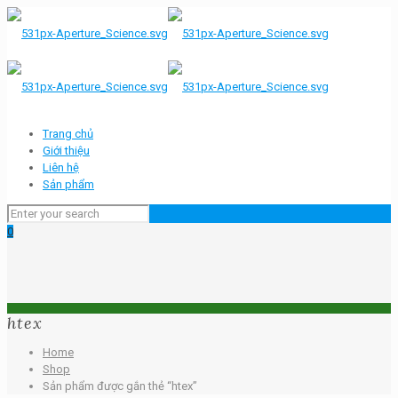
Trang chủ
Giới thiệu
Liên hệ
Sản phẩm
0
htex
Home
Shop
Sản phẩm được gắn thẻ “htex”