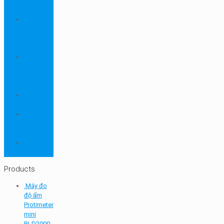
ngành
dược
Thiết bị
ngành
môi
trường
Thiết bị
ngành
sơn - mực
in
Thiết bị
so màu
Thiết bị thí
nghiệm
cơ bản
TQC
SHEEN
Products
Máy đo
độ ẩm
Protimeter
mini
BLD2000