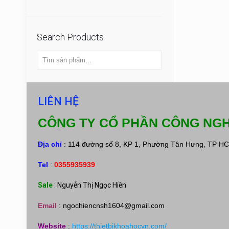
Search Products
LIÊN HỆ
CÔNG TY CỔ PHẦN CÔNG NGH
Địa chỉ
: 114 đường số 8, KP 1, Phường Tân Hưng, TP H
Tel
:
0355935939
Sale
: Nguyễn Thị Ngọc Hiền
Email
:
ngochiencnsh1604@gmail.com
Website
:
https://thietbikhoahocvn.com/