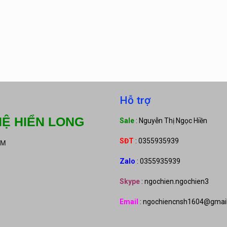
Hỗ trợ
Ệ HIỂN LONG
Sale
: Nguyễn Thị Ngọc Hiền
SĐT
: 0355935939
CM
Zalo
: 0355935939
Skype
: ngochien.ngochien3
Email
: ngochiencnsh1604@gmai