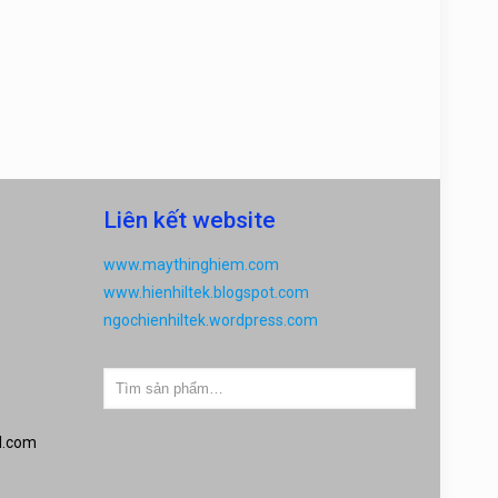
Liên kết website
www.maythinghiem.com
www.hienhiltek.blogspot.com
ngochienhiltek.wordpress.com
l.com