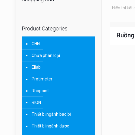
Hiển thị kết
Product Categories
Buồng
CHN
Chưa phân loại
Ellab
Protimeter
Rhopoint
RION
Thiết bị ngành bao bì
Thiết bị ngành dược