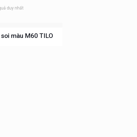
 quả duy nhất
 soi màu M60 TILO