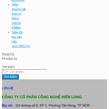
Máy
chưng cất
đạm tự
động
Hanon
K9860
Máy đo
lực vặn
nắp
chai DRK219
Search
Products
Tìm kiếm:
Tìm kiếm
LIÊN HỆ
CÔNG TY CỔ PHẦN CÔNG NGHỆ HIỂN LONG
Địa chỉ
: 114 đường số 8, KP 1, Phường Tân Hưng, TP HCM