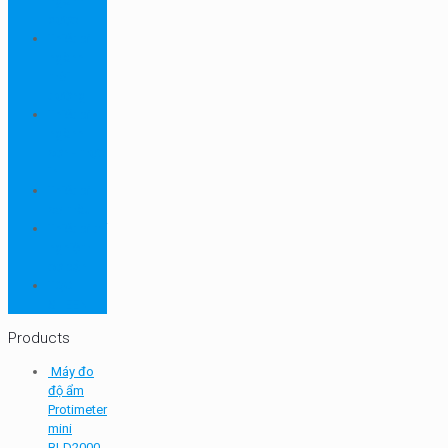
ngành
dược
Thiết bị
ngành
môi
trường
Thiết bị
ngành
sơn - mực
in
Thiết bị
so màu
Thiết bị thí
nghiệm
cơ bản
TQC
SHEEN
Products
Máy đo
độ ẩm
Protimeter
mini
BLD2000