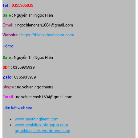
Tel
:
0355935939
Sale
: Nguyễn Thị Ngọc Hiền
Email
:
ngochiencnsh1604@gmail.com
Website
:
https://thietbikhoahocvn.com/
Hỗ trợ
Sale
: Nguyễn Thị Ngọc Hiền
SĐT
: 0355935939
Zalo
: 0355935939
Skype
: ngochien.ngochien3
Email
: ngochiencnsh1604@gmail.com
Liên kết website
www.maythinghiem.com
www.hienhiltek.blogspot.com
ngochienhiltek.wordpress.com