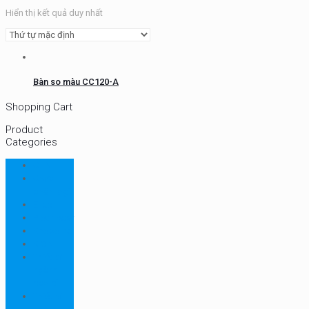
Hiển thị kết quả duy nhất
Bàn so màu CC120-A
Shopping Cart
Product
Categories
CHN
Chưa
phân loại
Ellab
Protimeter
Rhopoint
RION
Thiết bị
ngành
bao bì
Thiết bị