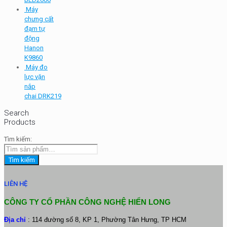
Máy
chưng cất
đạm tự
động
Hanon
K9860
Máy đo
lực vặn
nắp
chai DRK219
Search
Products
Tìm kiếm:
Tìm kiếm
LIÊN HỆ
CÔNG TY CỔ PHẦN CÔNG NGHỆ HIỂN LONG
Địa chỉ
: 114 đường số 8, KP 1, Phường Tân Hưng, TP HCM