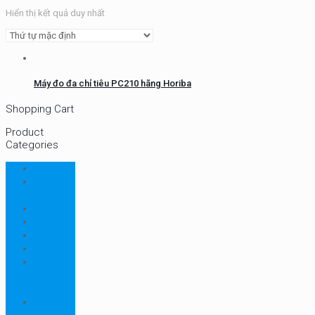
Hiển thị kết quả duy nhất
Máy đo đa chỉ tiêu PC210 hãng Horiba
Shopping Cart
Product
Categories
CHN
Chưa
phân loại
Ellab
Protimeter
Rhopoint
RION
Thiết bị
ngành
bao bì
Thiết bị