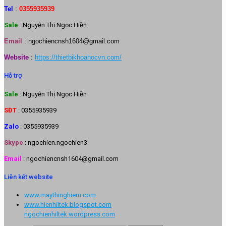
Tel
:
0355935939
Sale
: Nguyễn Thị Ngọc Hiền
Email
:
ngochiencnsh1604@gmail.com
Website
:
https://thietbikhoahocvn.com/
Hỗ trợ
Sale
: Nguyễn Thị Ngọc Hiền
SĐT
: 0355935939
Zalo
: 0355935939
Skype
: ngochien.ngochien3
Email
: ngochiencnsh1604@gmail.com
Liên kết website
www.maythinghiem.com
www.hienhiltek.blogspot.com
ngochienhiltek.wordpress.com