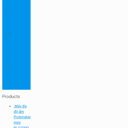
ngành
dược
Thiết bị
ngành
môi
trường
Thiết bị
ngành
sơn - mực
in
Thiết bị
so màu
Thiết bị thí
nghiệm
cơ bản
TQC
SHEEN
Products
Máy đo
độ ẩm
Protimeter
mini
BLD2000