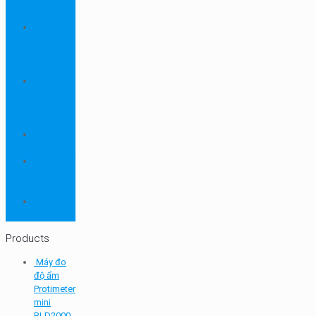
ngành
dược
Thiết bị
ngành
môi
trường
Thiết bị
ngành
sơn - mực
in
Thiết bị
so màu
Thiết bị thí
nghiệm
cơ bản
TQC
SHEEN
Products
Máy đo
độ ẩm
Protimeter
mini
BLD2000