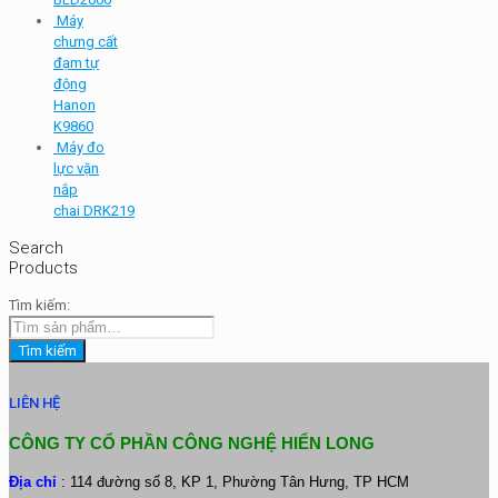
Máy
chưng cất
đạm tự
động
Hanon
K9860
Máy đo
lực vặn
nắp
chai DRK219
Search
Products
Tìm kiếm:
Tìm kiếm
LIÊN HỆ
CÔNG TY CỔ PHẦN CÔNG NGHỆ HIỂN LONG
Địa chỉ
: 114 đường số 8, KP 1, Phường Tân Hưng, TP HCM