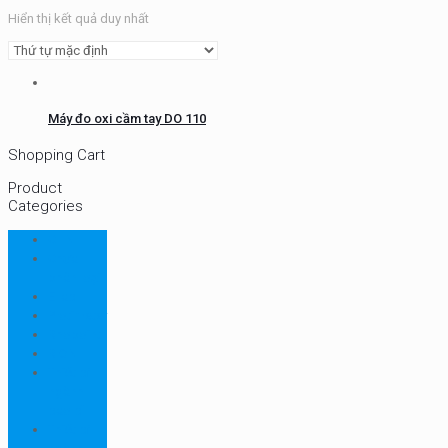
Hiển thị kết quả duy nhất
Máy đo oxi cầm tay DO 110
Shopping Cart
Product
Categories
CHN
Chưa
phân loại
Ellab
Protimeter
Rhopoint
RION
Thiết bị
ngành
bao bì
Thiết bị