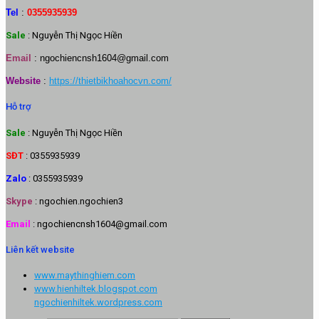
Tel
:
0355935939
Sale
: Nguyễn Thị Ngọc Hiền
Email
:
ngochiencnsh1604@gmail.com
Website
:
https://thietbikhoahocvn.com/
Hỗ trợ
Sale
: Nguyễn Thị Ngọc Hiền
SĐT
: 0355935939
Zalo
: 0355935939
Skype
: ngochien.ngochien3
Email
: ngochiencnsh1604@gmail.com
Liên kết website
www.maythinghiem.com
www.hienhiltek.blogspot.com
ngochienhiltek.wordpress.com