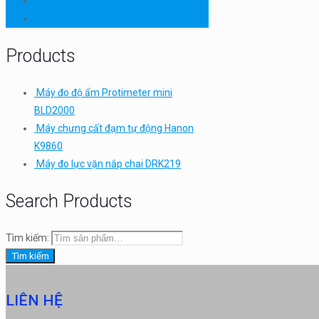
Thiết bị thí nghiệm cơ bản
TQC SHEEN
Products
Máy đo độ ẩm Protimeter mini
BLD2000
Máy chưng cất đạm tự động Hanon
K9860
Máy đo lực vặn nắp chai DRK219
Search Products
Tìm kiếm:
Tìm kiếm
LIÊN HỆ