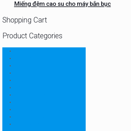
Miếng đệm cao su cho máy bắn bục
Shopping Cart
Product Categories
CHN
Chưa phân loại
Ellab
Protimeter
Rhopoint
RION
Thiết bị ngành bao bì
Thiết bị ngành dược
Thiết bị ngành môi trường
Thiết bị ngành sơn - mực in
Thiết bị so màu