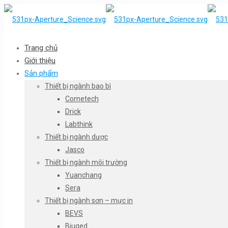
Trang chủ
Giới thiệu
Sản phẩm
Thiết bị ngành bao bì
Cometech
Drick
Labthink
Thiết bị ngành dược
Jasco
Thiết bị ngành môi trường
Yuanchang
Sera
Thiết bị ngành sơn – mực in
BEVS
Biuged