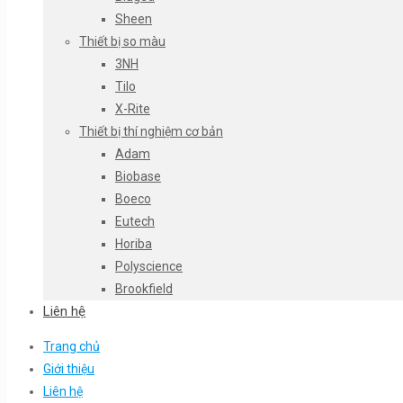
Sheen
Thiết bị so màu
3NH
Tilo
X-Rite
Thiết bị thí nghiệm cơ bản
Adam
Biobase
Boeco
Eutech
Horiba
Polyscience
Brookfield
Liên hệ
Trang chủ
Giới thiệu
Liên hệ