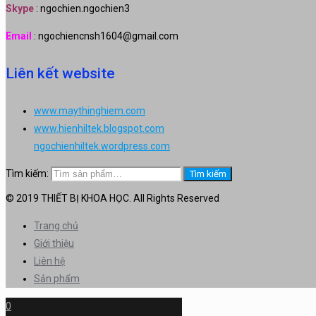
Skype
: ngochien.ngochien3
Email
: ngochiencnsh1604@gmail.com
Liên kết website
www.maythinghiem.com
www.hienhiltek.blogspot.com
ngochienhiltek.wordpress.com
Tìm kiếm:
Tìm kiếm
© 2019 THIẾT BỊ KHOA HỌC. All Rights Reserved
Trang chủ
Giới thiệu
Liên hệ
Sản phẩm
0