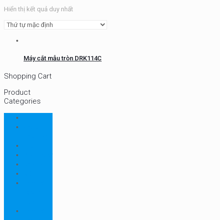
Hiển thị kết quả duy nhất
Máy cắt mẫu tròn DRK114C
Shopping Cart
Product
Categories
CHN
Chưa
phân loại
Ellab
Protimeter
Rhopoint
RION
Thiết bị
ngành
bao bì
Thiết bị