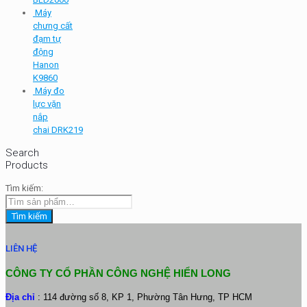
Máy
chưng cất
đạm tự
động
Hanon
K9860
Máy đo
lực vặn
nắp
chai DRK219
Search
Products
Tìm kiếm:
Tìm kiếm
LIÊN HỆ
CÔNG TY CỔ PHẦN CÔNG NGHỆ HIỂN LONG
Địa chỉ
: 114 đường số 8, KP 1, Phường Tân Hưng, TP HCM