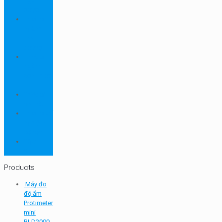
ngành
dược
Thiết bị
ngành
môi
trường
Thiết bị
ngành
sơn - mực
in
Thiết bị
so màu
Thiết bị thí
nghiệm
cơ bản
TQC
SHEEN
Products
Máy đo
độ ẩm
Protimeter
mini
BLD2000