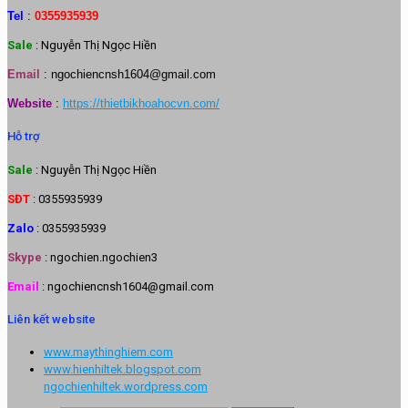
Tel
:
0355935939
Sale
: Nguyễn Thị Ngọc Hiền
Email
:
ngochiencnsh1604@gmail.com
Website
:
https://thietbikhoahocvn.com/
Hỗ trợ
Sale
: Nguyễn Thị Ngọc Hiền
SĐT
: 0355935939
Zalo
: 0355935939
Skype
: ngochien.ngochien3
Email
: ngochiencnsh1604@gmail.com
Liên kết website
www.maythinghiem.com
www.hienhiltek.blogspot.com
ngochienhiltek.wordpress.com