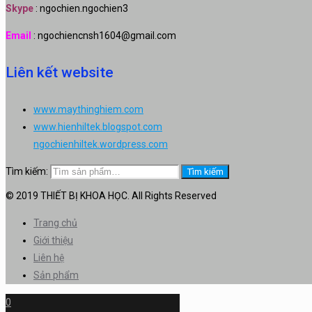
Skype
: ngochien.ngochien3
Email
: ngochiencnsh1604@gmail.com
Liên kết website
www.maythinghiem.com
www.hienhiltek.blogspot.com
ngochienhiltek.wordpress.com
Tìm kiếm:
Tìm kiếm
© 2019 THIẾT BỊ KHOA HỌC. All Rights Reserved
Trang chủ
Giới thiệu
Liên hệ
Sản phẩm
0