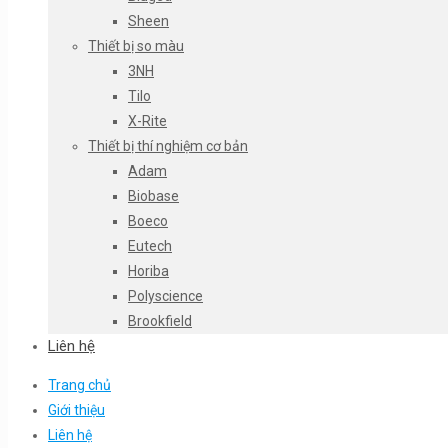
Sheen
Thiết bị so màu
3NH
Tilo
X-Rite
Thiết bị thí nghiệm cơ bản
Adam
Biobase
Boeco
Eutech
Horiba
Polyscience
Brookfield
Liên hệ
Trang chủ
Giới thiệu
Liên hệ