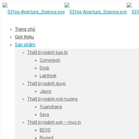
Trang chủ
Giới thiệu
Sản phẩm
Thiết bị ngành bao bì
Cometech
Drick
Labthink
Thiết bị ngành dược
Jasco
Thiết bị ngành môi trường
Yuanchang
Sera
Thiết bị ngành sơn – mực in
BEVS
Biuged