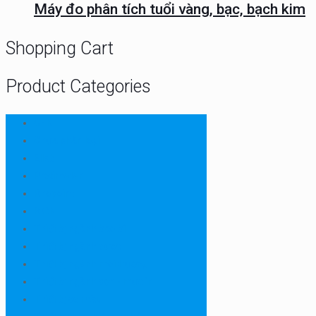
Máy đo phân tích tuổi vàng, bạc, bạch kim
Shopping Cart
Product Categories
CHN
Chưa phân loại
Ellab
Protimeter
Rhopoint
RION
Thiết bị ngành bao bì
Thiết bị ngành dược
Thiết bị ngành môi trường
Thiết bị ngành sơn - mực in
Thiết bị so màu