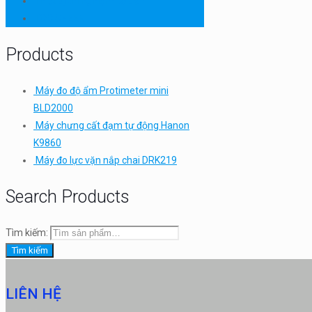
Thiết bị thí nghiệm cơ bản
TQC SHEEN
Products
Máy đo độ ẩm Protimeter mini
BLD2000
Máy chưng cất đạm tự động Hanon
K9860
Máy đo lực vặn nắp chai DRK219
Search Products
Tìm kiếm:
Tìm kiếm
LIÊN HỆ