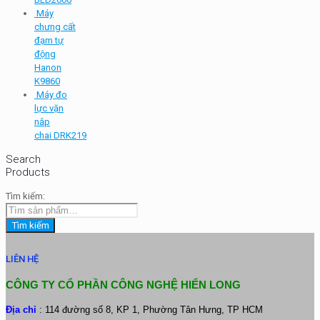
Máy
chưng cất
đạm tự
động
Hanon
K9860
Máy đo
lực vặn
nắp
chai DRK219
Search
Products
Tìm kiếm:
Tìm kiếm
LIÊN HỆ
CÔNG TY CỔ PHẦN CÔNG NGHỆ HIỂN LONG
Địa chỉ
: 114 đường số 8, KP 1, Phường Tân Hưng, TP HCM