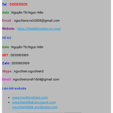
Tel
:
0355935939
Sale
: Nguyễn Thị Ngọc Hiền
Email
:
ngochiencnsh1604@gmail.com
Website
:
https://thietbikhoahocvn.com/
Hỗ trợ
Sale
: Nguyễn Thị Ngọc Hiền
SĐT
: 0355935939
Zalo
: 0355935939
Skype
: ngochien.ngochien3
Email
: ngochiencnsh1604@gmail.com
Liên kết website
www.maythinghiem.com
www.hienhiltek.blogspot.com
ngochienhiltek.wordpress.com