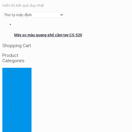
Hiển thị kết quả duy nhất
Máy so màu quang phổ cầm tay CS-520
Shopping Cart
Product
Categories
CHN
Chưa
phân loại
Ellab
Protimeter
Rhopoint
RION
Thiết bị
ngành
bao bì
Thiết bị