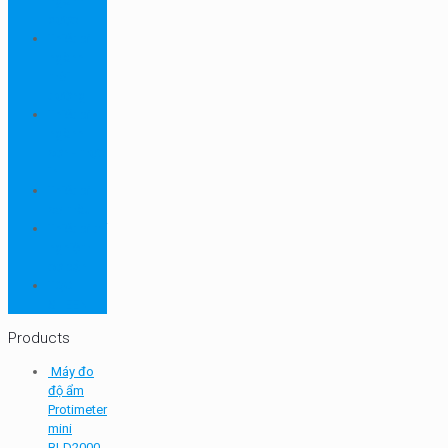
ngành
dược
Thiết bị
ngành
môi
trường
Thiết bị
ngành
sơn - mực
in
Thiết bị
so màu
Thiết bị thí
nghiệm
cơ bản
TQC
SHEEN
Products
Máy đo
độ ẩm
Protimeter
mini
BLD2000